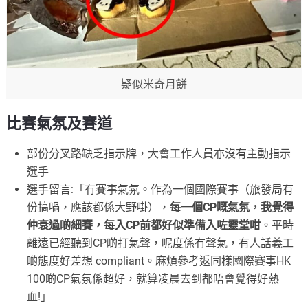
疑似米奇月餅
比賽氣氛及賽道
部份分叉路缺乏指示牌，大會工作人員亦沒有主動指示
選手
選手留言:「冇賽事氣氛。作為一個國際賽事（旅發局有
份搞喎，應該都係大野啩），
每一個CP嘅氣氛，我覺得
仲衰過啲細賽，每入CP前都好似準備入咗靈堂咁
。平時
離遠已經聽到CP啲打氣聲，呢度係冇聲氣，有人話義工
啲態度好差想 compliant。麻煩參考返同樣國際賽事HK
100啲CP氣氛係超好，就算凌晨去到都唔會覺得好熱
血!」