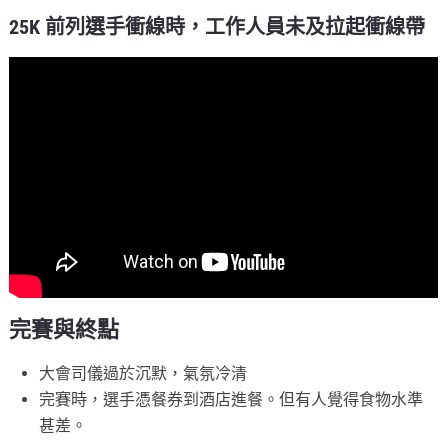
25K 前列選手衝線時，工作人員未及拉起衝線帶
完賽與終點
大會司儀過於沉默，氣氛冷清
完賽時，選手憑餐券到酒店進餐。但有人覺得食物水準
甚差。