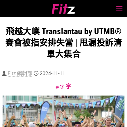
飛越大嶼 Translantau by UTMB®
賽會被指安排失當 | 甩漏投訴清
單大集合
Fitz 編輯部
2024-11-11
Increase
字
Reset
Decrease
字
字
font
font
font
size.
size.
size.