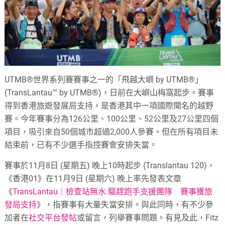
UTMB®世界系列賽賽事之一的「飛越大嶼 by UTMB®」
(TransLantau™ by UTMB®)，日前在大嶼山梅窩起步。賽事
得到香港旅遊發展局支持，是香港其中一項國際聞名的越野
賽。今年賽事分為126公里、100公里、52公里及27公里四個
項目，吸引來自50個城市超過2,000人參賽。但在所有項目未
結束前，已有不少選手指控賽會安排失當。
賽事於11月8日 (星期五) 晚上10時起步 (Translantau 120)，
《香港01》在11月9日 (星期六) 晚上率先發表文章
《
TransLantau｜檢查站無水 驅趕跑手支援團隊 賽事獲旅
發局支持
》，指賽事有大量失當安排。與此同時，有不少參
加者在
社交平台發帖
或留言，列舉賽事問題。有見及此，Fitz