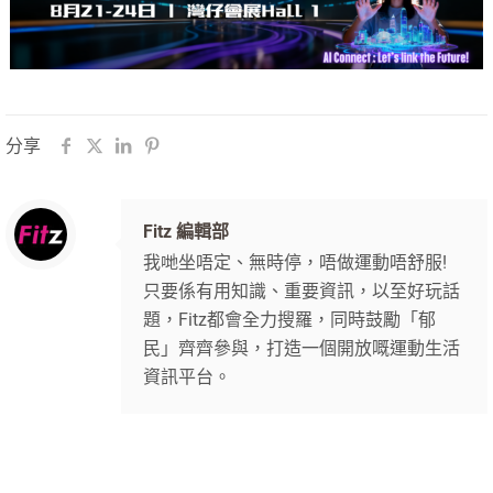
分享
Fitz 編輯部
我哋坐唔定、無時停，唔做運動唔舒服!
只要係有用知識、重要資訊，以至好玩話
題，Fitz都會全力搜羅，同時鼓勵「郁
民」齊齊參與，打造一個開放嘅運動生活
資訊平台。