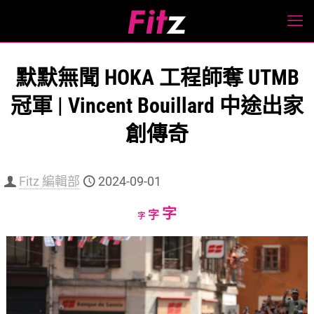
默默無聞 HOKA 工程師奪 UTMB
冠軍 | Vincent Bouillard 中途出家
創傳奇
Fitz 編輯部
2024-09-01
Increase
字
Reset
Decrease
字
字
font
font
font
size.
size.
size.