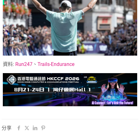
資料:
Run247
、
Trails-Endurance
分享