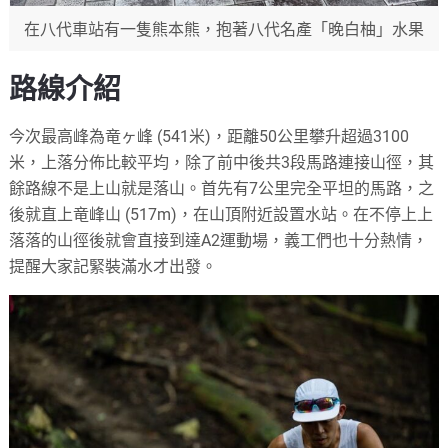
在八代車站有一隻熊本熊，抱著八代名產「晚白柚」水果
路線介紹
今次最高峰為竜ヶ峰 (541米)，距離50公里攀升超過3100
米，
上落分佈比較平均，除了前中後共3段馬路連接山徑，
其
餘路線不是上山就是落山。首先有7公里完全平坦的馬路，
之
後就直上竜峰山 (517m)，在山頂附近設置水站。
在不停上上
落落的山徑後就會直接到達A2運動場，
義工們也十分熱情，
提醒大家記緊裝滿水才出發。