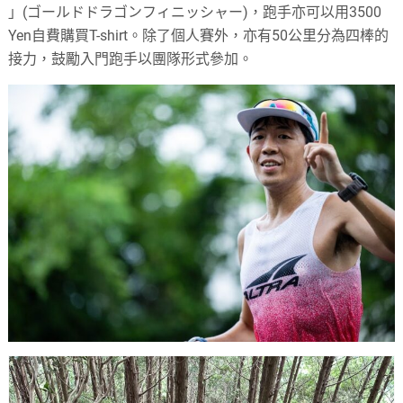
」(ゴールドドラゴンフィニッシャー)，跑手亦可以用3500
Yen自費購買T-shirt。除了個人賽外，
亦有50公里分為四棒的
接力，鼓勵入門跑手以團隊形式參加。