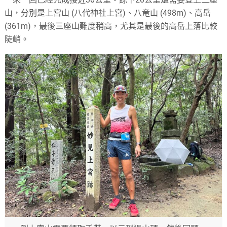
山，
分別是上宮山 (八代神社上宮)、八竜山 (498m)、高岳
(361m)，最後三座山難度稍高，
尤其是最後的高岳上落比較
陡峭。