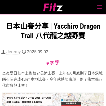
日本山賽分享 | Yacchiro Dragon
Trail 八代龍之越野賽
Jeremy
2025-09-02
Increase
字
Reset
Decrease
字
字
font
font
font
炎炎夏日基本上也較少長途山賽，
上年在8月底到了日本茨城
size.
size.
size.
縣石岡完成45km本地比賽，
今年就轉陣南部，到了熊本縣八
代市參與比賽！