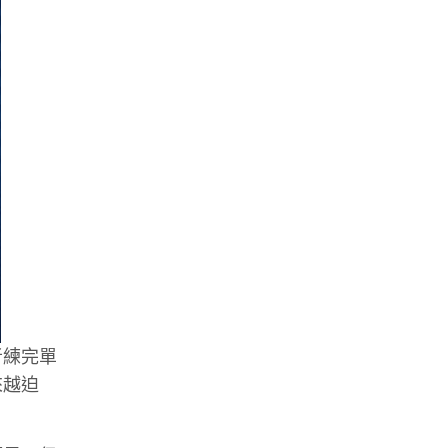
者練完單
來越迫