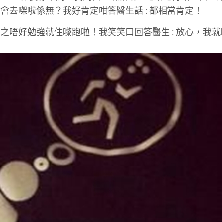
去㗎啦係無？我好肯定咁答醫生話 : 都相當肯定！
之唔好勉強就住嚟跑啦！我笑笑口回答醫生 : 放心，我就