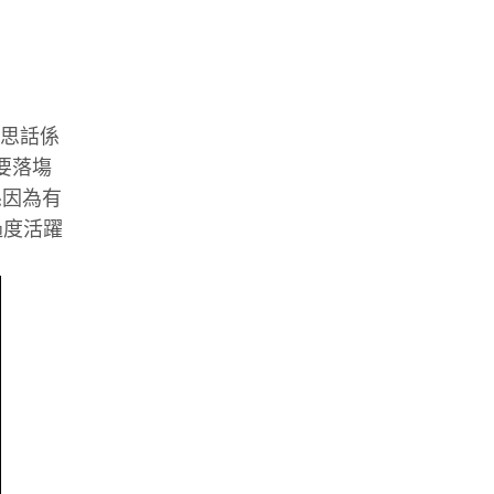
意思話係
要落塲
係因為有
過度活躍