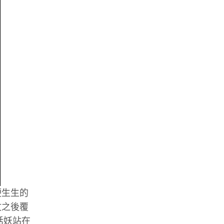
硬生生的
仗之後覆
話妖站在