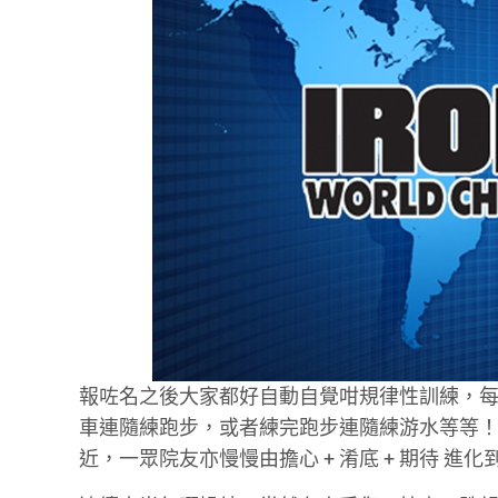
報咗名之後大家都好自動自覺咁規律性訓練，
車連隨練跑步，或者練完跑步連隨練游水等等
近，一眾院友亦慢慢由擔心 + 淆底 + 期待 進化到 