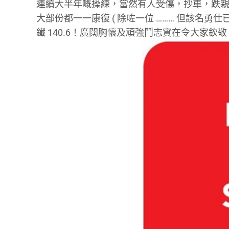
連續大半年嘅操練，當然有人受傷，抄車，跌
大部份都一一康復 ( 除咗一位 ……… 但該名勇仕
鐵 140.6！廣闊胸懷及頑強鬥志實在令大家欽敬