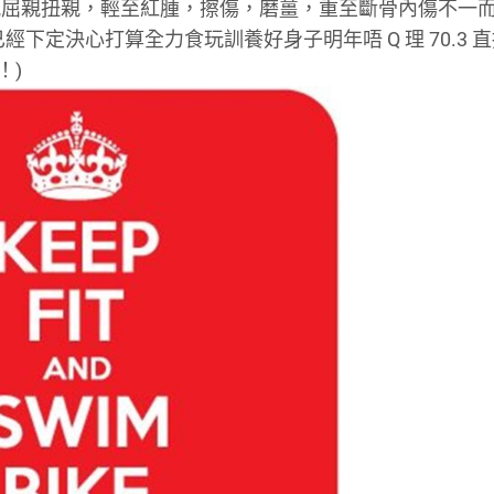
親屈親扭親，輕至紅腫，擦傷，磨薑，重至斷骨內傷不一
已經下定決心打算全力食玩訓養好身子明年唔 Q 理 70.3 
！)