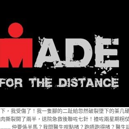
之下，我受傷了！我一隻腳的二趾給忽然破裂墜下的茶几
肌肉撕裂開了兩半，送院急救後聯咗七針！揸咗兩星期柺
……… 仲要係半馬？我問醫生咁點啫？跑唔跑得啫？醫生