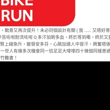
意又再次提升！未必同個設計有關 ( 我 ……. 又唔好
苦咗咁耐流咗咁 Q 多汗加啲多血，終於等到嘞，終於又
院友們腎上線急升，散發安多芬，心跳加速人中冒汗，興奮唔
，一世人有幾多次機會同一班足足大嗱嗱四十幾個同樣患
罄竹難書！