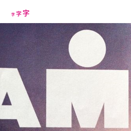
Increase
字
Reset
Decrease
字
字
font
font
font
size.
size.
size.