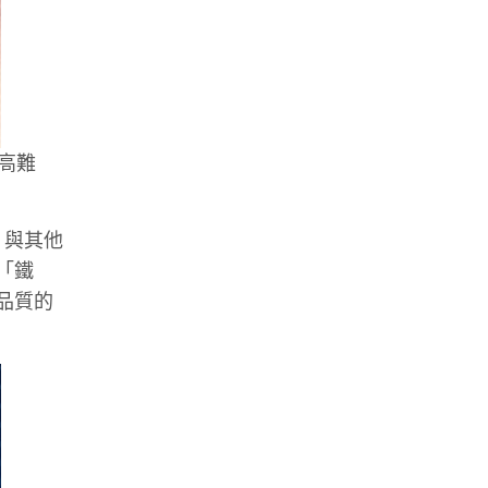
更高難
比賽，與其他
為「鐵
賽品質的