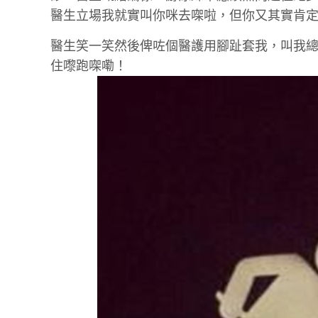
醫生立場我就實叫你咪去㗎啦，但你又其實肯定會
醫生笑一笑然後俾咗個醫護用腳趾套我，叫我總
住嚟跑㗎嘞！