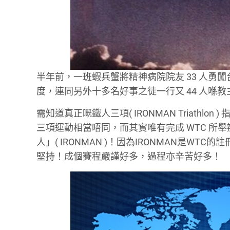
半年前，一班蝦兵蟹將精神病院院友 33 人勇闖
度，連同另外十多名好事之徒一行又 44 人喺教主振臂
需知道真正嘅鐵人三項( IRONMAN Triathlon ) 指嘅係
三項運動相當唔同，而其實唯有完成 WTC 所舉辦比賽
人」( IRONMAN )！因為IRONMAN是W
堅持！成個賽程嚴謹好多，過程亦辛苦好多！