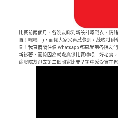
比賽前兩個月，各院友睇到新設計嘅戰衣，情緒，戰
嘅！嘿嘿！)，而係大家又再感覺到，練咗咁耐辛
嘞！我直情隔住個 Whatsapp 都感覺到各
新衫著，而係因為就嚟真係比賽嘞喂！好老實
症嘅院友飛去第二個國家比賽？箇中感受實在