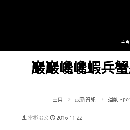
主頁
巖巖巉巉蝦兵蟹將
主頁
最新資訊
運動 Spor
雷彬冶文
2016-11-22