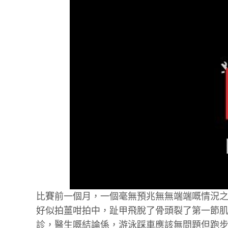
比賽前一個月，一個毫無預兆無無端端嘅情況
好似拍薑咁拍中，趾甲飛脫了骨頭裂了第一節
診，醫生嘅結論係，游泳踩車應該無問題但跑步