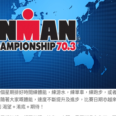
每個星期排好時間練體能，練游水，練單車，練跑步，或
！隨著大家嘅體能，速度不斷提升及進步，比賽日期亦越
渴望 + 淆底 + 期待！