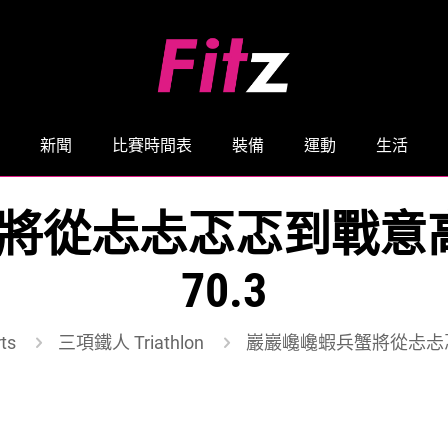
新聞
比賽時間表
裝備
運動
生活
從忐忐忑忑到戰意高昂出
70.3
ts
三項鐵人 Triathlon
巖巖巉巉蝦兵蟹將從忐忐忑忑到