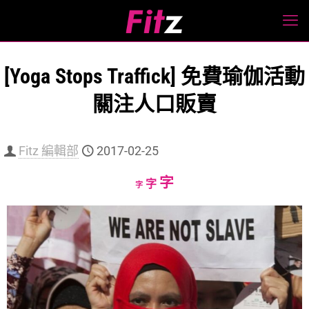
[Yoga Stops Traffick] 免費瑜伽活動
關注人口販賣
Fitz 編輯部
2017-02-25
Increase
字
Reset
Decrease
字
字
font
font
font
size.
size.
size.