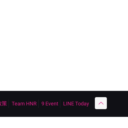
政策
Team HNR
9 Event
LINE Today