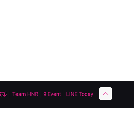
政策
Team HNR
9 Event
LINE Today