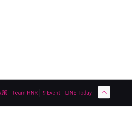
政策
Team HNR
9 Event
LINE Today