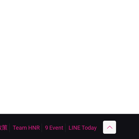
政策
Team HNR
9 Event
LINE Today