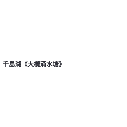
完 港．千島湖《大欖涌水塘》