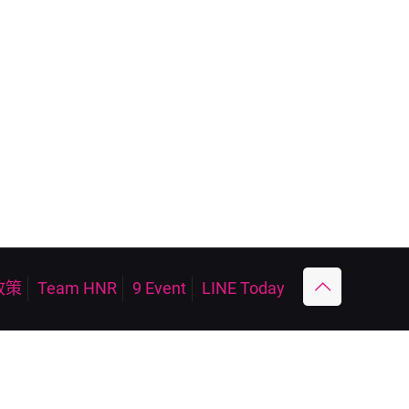
政策
Team HNR
9 Event
LINE Today