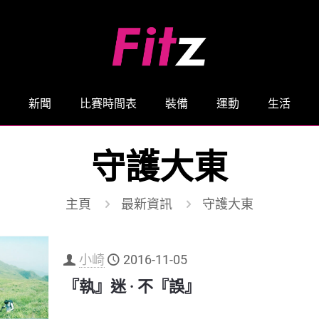
新聞
比賽時間表
裝備
運動
生活
守護大東
主頁
最新資訊
守護大東
小崎
2016-11-05
『執』迷 · 不『誤』