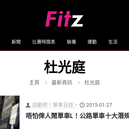
新聞
比賽時間表
裝備
運動
生活
杜光庭
主頁
最新資訊
杜光庭
滾動吧！單車日誌。
2015-01-27
唔怕俾人鬧單車L！公路單車十大潛