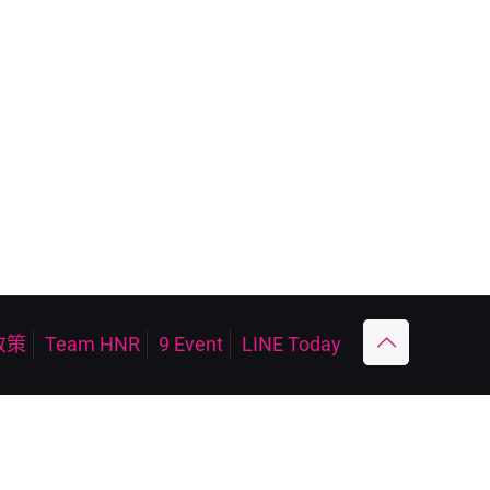
政策
Team HNR
9 Event
LINE Today