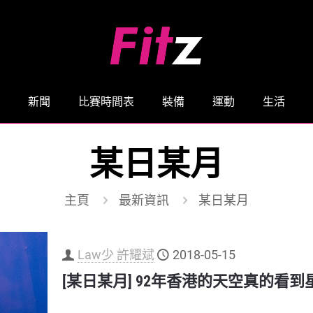
新聞
比賽時間表
裝備
運動
生活
某日某月
主頁
最新資訊
某日某月
Law少 許耀斌
2018-05-15
[某日某月] 92年香港的天空真的看到