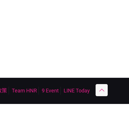
政策
Team HNR
9 Event
LINE Today