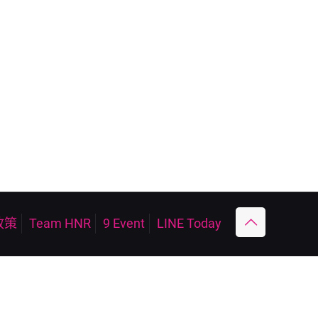
政策
Team HNR
9 Event
LINE Today