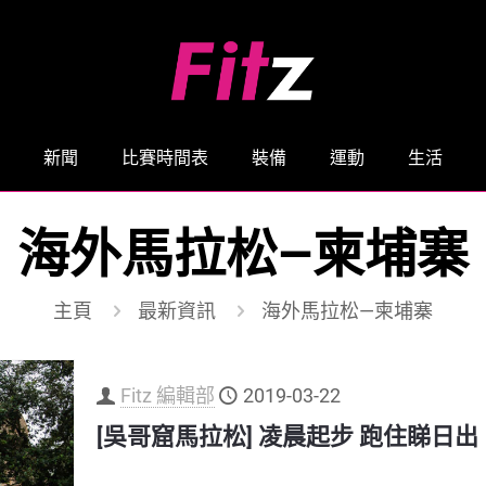
新聞
比賽時間表
裝備
運動
生活
海外馬拉松—柬埔寨
主頁
最新資訊
海外馬拉松—柬埔寨
Fitz 編輯部
2019-03-22
[吳哥窟馬拉松] 凌晨起步 跑住睇日出