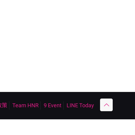
政策
Team HNR
9 Event
LINE Today