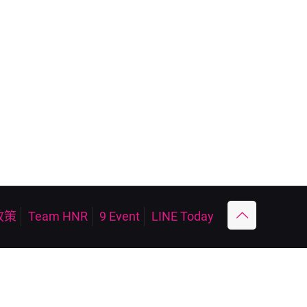
政策
Team HNR
9 Event
LINE Today