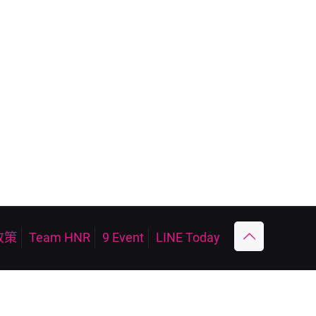
政策
Team HNR
9 Event
LINE Today