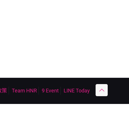
政策
Team HNR
9 Event
LINE Today