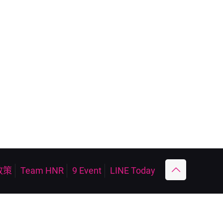
政策
Team HNR
9 Event
LINE Today