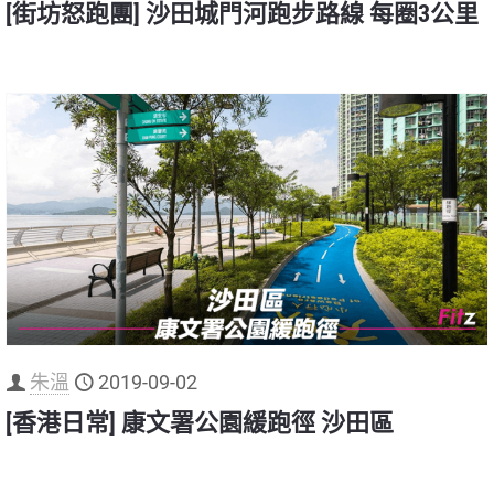
[街坊怒跑團] 沙田城門河跑步路線 每圈3公里
朱溫
2019-09-02
[香港日常] 康文署公園緩跑徑 沙田區