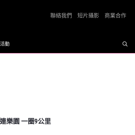
聯絡我們
短片攝影
商業合作
活動
湖連樂園 一圈9公里