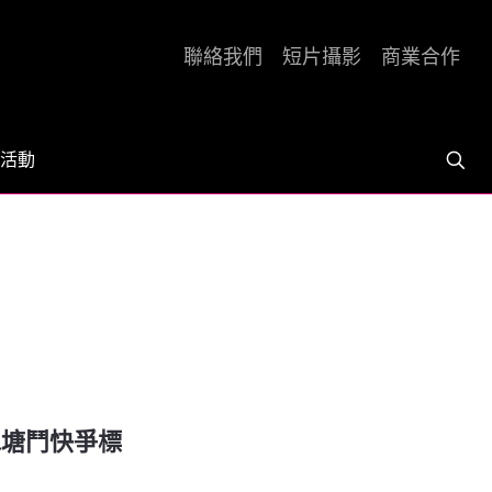
聯絡我們
短片攝影
商業合作
活動
城門水塘鬥快爭標