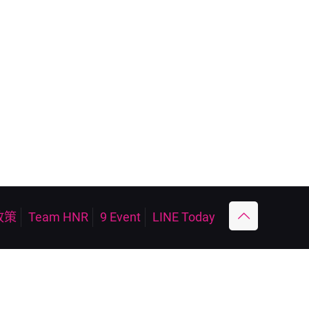
政策
Team HNR
9 Event
LINE Today