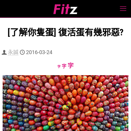
[了解你隻蛋] 復活蛋有幾邪惡?
永誠
2016-03-24
Increase
字
Reset
Decrease
字
字
font
font
font
size.
size.
size.