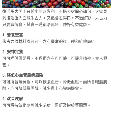
復活蛋表面上只係小朋友專利，不過大家問心講句，大家見
到復活蛋入面嘅朱古力，又點會忍得口。不過好彩，朱古力
只要識得食，其實一啲都唔邪惡，仲好有益健康。
1. 營養豐富
朱古力原材料嘅可可，含有豐富的鎂、鉀和維他命C。
2. 安神定驚
可可唔係保嬰丹，不過佢含有可可鹼，可提升精神、令人興
奮。
3. 降低心血管患病風險
可可所含嘅黃酮，可以擴張血管，降低血壓。而所含嘅脂肪
酸，亦可降低膽固醇，減少患上心臟病機會。
4. 改善皮膚
可可嘅抗氧化劑可減少暗瘡、黑斑及皺紋等問題。