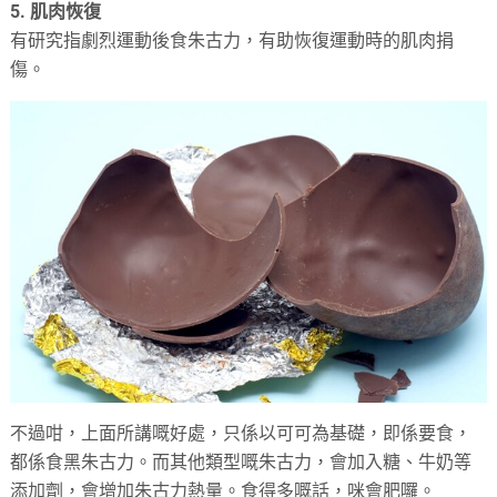
5. 肌肉恢復
有研究指劇烈運動後食朱古力，有助恢復運動時的肌肉捐
傷。
不過咁，上面所講嘅好處，只係以可可為基礎，即係要食，
都係食黑朱古力。而其他類型嘅朱古力，會加入糖、牛奶等
添加劑，會增加朱古力熱量。食得多嘅話，咪會肥囉。