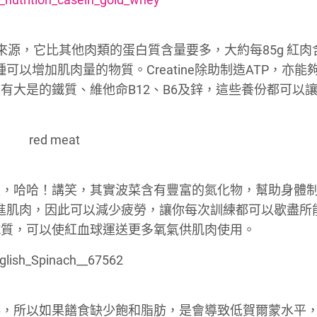
質來源，它比其他肉類的蛋白質含量要多，大約每85g 紅肉含
種可以增加肌肉量的物質。Creatine除助制造ATP，亦能
有大是的鐵質、維他命B12、B6及鋅，這些養份都可以
性，哈哈！講笑，其實波菜含有豐富的氮化物，幫助身體
流進肌肉，因此可以減少疲勞，讓你每次訓練都可以歇盡所
鐵質，可以使紅血球運送更多氧氣供肌肉使用。
料，所以如果饍食缺少飽和脂肪，是會導致低賀爾蒙水平