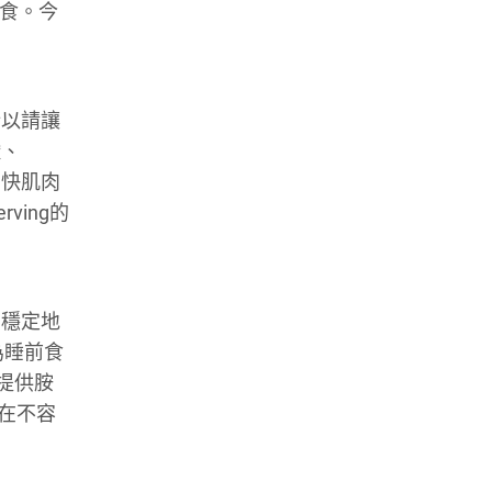
膳食。今
所以請讓
酸、
加快肌肉
ing的
in穩定地
為睡前食
提供胺
實在不容