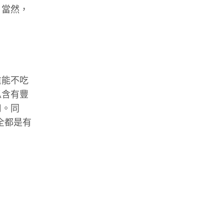
。當然，
重能不吃
瓜含有豐
用。同
全都是有