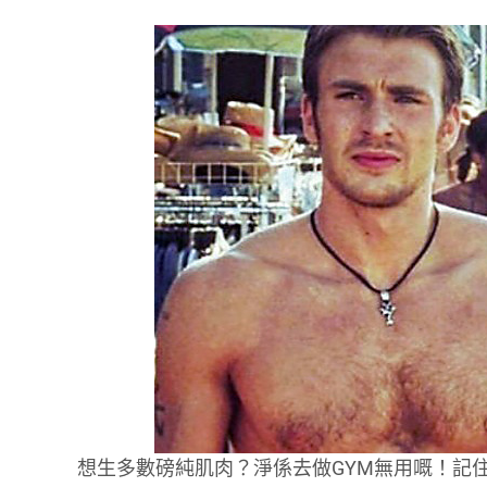
想生多數磅純肌肉？淨係去做GYM無用嘅！記