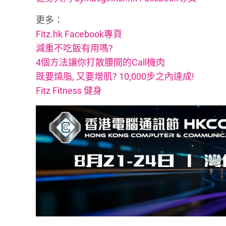
更多：
Fitz.hk Facebook專頁
減重不吃飯有用嗎?
4個方法讓你打散腰間的Call機肉
既要燒脂, 又要增肌? 10,000步之內達成!
Fitz Fitness 健身