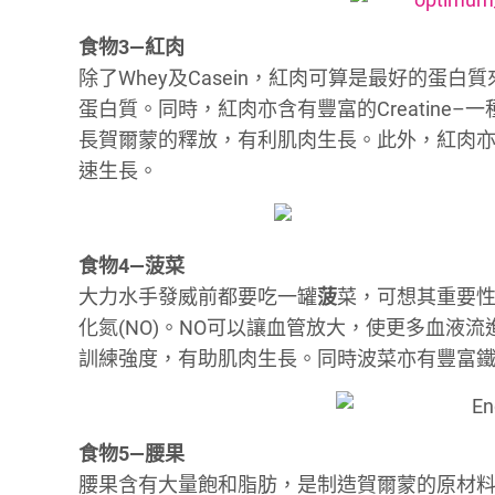
食物3—紅肉
除了Whey及Casein，紅肉可算是最好的蛋白
蛋白質。同時，紅肉亦含有豐富的Creatine–一
長賀爾蒙的釋放，有利肌肉生長。此外，紅肉亦
速生長。
食物4—菠菜
大力水手發威前都要吃一罐
菠
菜，可想其重要
化氮(NO)。NO可以讓血管放大，使更多血液
訓練強度，有助肌肉生長。同時波菜亦有豐富
食物5—腰果
腰果含有大量飽和脂肪，是制造賀爾蒙的原材