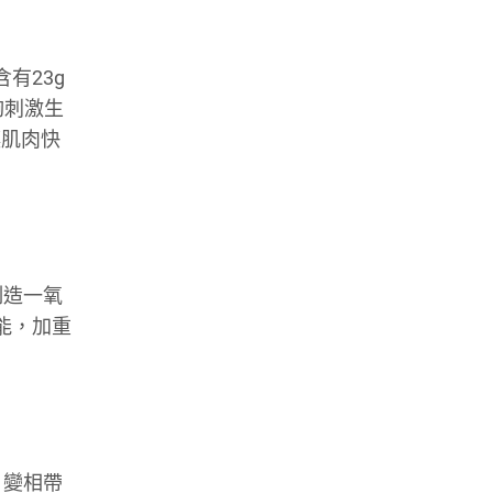
有23g
夠刺激生
讓肌肉快
制造一氧
能，加重
，變相帶