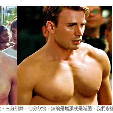
font
font
font
size.
size.
size.
住，三分訓練，七分飲食，無論是增肌或是減肥，我們永