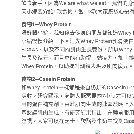
飲食着手，因為We are what we ea
天小編要介紹6款食物，當中3款大家應該心裹
食物1—Whey Protein
唔好鬧小編，我知係去健身的朋友都知道Whey 
小編慢慢介紹一下。道先Whey Protein
BCAAs、以及不同的肌肉生長養份，所以Whey P
生長及復元，而且亦能有助提高勉疫力，加上能讓
Whey Protein，以助提升訓練表現及肌肉復元。
食物2—Casein Protein
和Whey Protein一樣都是來自奶類的Casesi
吸收。研究顯示，身體大概需要約7小時才可以完全地將
用的蛋白補充劑。由於肌肉生成的速率於晚上入睡
基酸讓肌肉生成。有研究結果指出，在睡前服用40g 
忽視。大家可以在芝士、酸酪及牛奶中找到Case