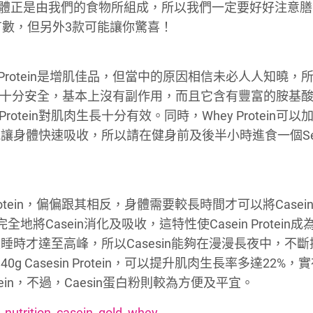
t，我們的身體正是由我們的食物所組成，所以我們一定要好好注意
有數，但另外3款可能讓你驚喜！
Protein是增肌佳品，但當中的原因相信未必人人知曉，
乳清蛋白十分安全，基本上沒有副作用，而且它含有豐富的胺基
rotein對肌肉生長十分有效。同時，Whey Protein可以
身體快速吸收，所以請在健身前及後半小時進食一個Serv
n Protein，偏偏跟其相反，身體需要較長時間才可以將Case
Casein消化及吸收，這特性使Casein Protein成
時才達至高峰，所以Casesin能夠在漫漫長夜中，不斷
Casesin Protein，可以提升肌肉生長率多達22%，
in，不過，Caesin蛋白粉則較為方便及平宜。