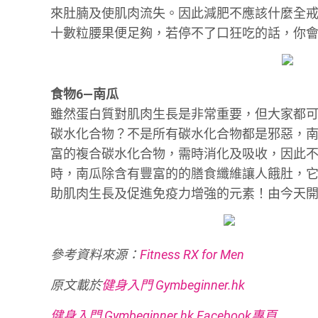
來肚腩及使肌肉流失。因此減肥不應該什麼全
十數粒腰果便足夠，若停不了口狂吃的話，你
食物6—南瓜
雖然蛋白質對肌肉生長是非常重要，但大家都
碳水化合物？不是所有碳水化合物都是邪惡，
富的複合碳水化合物，需時消化及吸收，因此
時，南瓜除含有豐富的的膳食纖維讓人餓肚，它
助肌肉生長及促進免疫力增強的元素！由今天
參考資料來源：
Fitness RX for Men
原文載於
健身入門 Gymbeginner.hk
健身入門 Gymbeginner.hk Facebook專頁