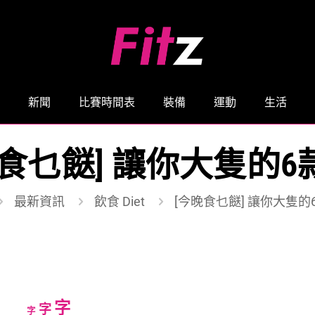
新聞
比賽時間表
裝備
運動
生活
晚食乜餸] 讓你大隻的6
最新資訊
飲食 Diet
[今晚食乜餸] 讓你大隻的
Increase
字
Reset
Decrease
字
字