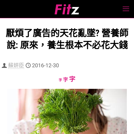
厭煩了廣告的天花亂墜? 營養師
說: 原來，養生根本不必花大錢
蘇妍臣
2016-12-30
Increase
字
Reset
Decrease
字
字
font
font
font
size.
size.
size.