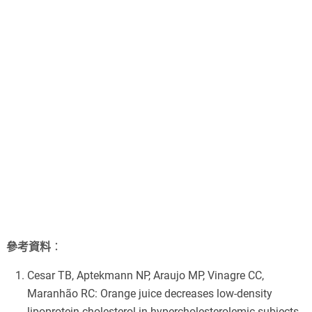
參考資料
：
Cesar TB, Aptekmann NP, Araujo MP, Vinagre CC,
Maranhão RC: Orange juice decreases low-density
lipoprotein cholesterol in hypercholesterolemic subjects