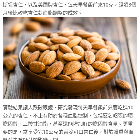
斯坦杏仁，以及美國牌杏仁，每天早餐飯前來10克，經過3個
月後比較吃杏仁對血脂調整的成效。
實驗結果讓人跌破眼鏡，研究發現每天早餐飯前只要吃進10
公克的杏仁，不止有助於各種血脂控制，包括惡名昭張的壞
膽固醇、三酸甘油酯，甚至還能增加好的膽固醇含量。更重
要的是，當享受完10公克的香脆可口杏仁後，對於體重與血