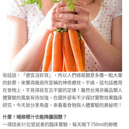
俗話說，「便宜沒好貨」，所以人們總是願意多撒一點大筆
的鈔票，來獲得廠商所宣稱的神奇療效。不過，這句話應用
在食物上，不見得就亙古不變的定律！雖然台灣非藥品類人
體實驗的風氣有待加強，在國外卻有不少探討實際效果臨床
研究。今天就分享角度，來看看食物與人體實驗的奧秘吧！
什麼！喝柳橙汁也能降膽固醇？
一項找來31位受試者的臨床實驗，每天喝下750ml的柳橙