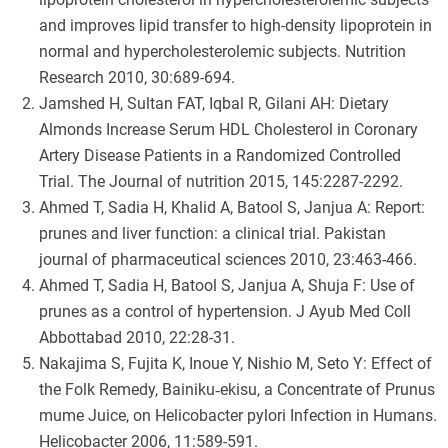
and improves lipid transfer to high-density lipoprotein in
normal and hypercholesterolemic subjects. Nutrition
Research 2010, 30:689-694.
Jamshed H, Sultan FAT, Iqbal R, Gilani AH: Dietary
Almonds Increase Serum HDL Cholesterol in Coronary
Artery Disease Patients in a Randomized Controlled
Trial. The Journal of nutrition 2015, 145:2287-2292.
Ahmed T, Sadia H, Khalid A, Batool S, Janjua A: Report:
prunes and liver function: a clinical trial. Pakistan
journal of pharmaceutical sciences 2010, 23:463-466.
Ahmed T, Sadia H, Batool S, Janjua A, Shuja F: Use of
prunes as a control of hypertension. J Ayub Med Coll
Abbottabad 2010, 22:28-31.
Nakajima S, Fujita K, Inoue Y, Nishio M, Seto Y: Effect of
the Folk Remedy, Bainiku‐ekisu, a Concentrate of Prunus
mume Juice, on Helicobacter pylori Infection in Humans.
Helicobacter 2006, 11:589-591.