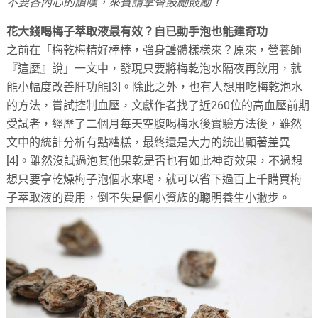
不要吝內心的讚嘆，來賓請掌聲鼓勵鼓勵！
花大錢喝梅子萃取液最有效？自已動手泡也能建奇功
之前在「梅乾梅精好棒棒，強身護體樣樣來？原來，營養師
『這麼』說」一文中，發現只要將梅乾泡水隔夜再飲用，就
能小幅度改善肝功能[3]。除此之外，也有人想用吃梅乾泡水
的方法，嘗試控制血壓，文獻作者找了近260位的高血壓前期
受試者，經歷了二個月每天空腹喝梅水後實驗方法後，雖然
文中的統計分析有點糟糕，最終還是大力的統出顯著差異
[4]。雖然沒試過泡其他果乾是否也有如此神奇效果，不過想
想只要拿乾燥梅子泡個水來喝，就可以省下過百上千購買梅
子萃取液的費用，倒不失是個小資族的聰明養生小撇步。