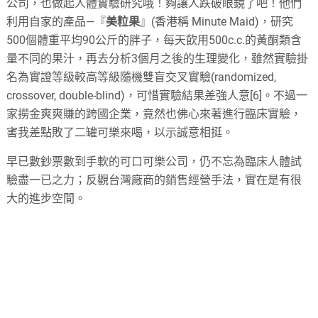
公司，也做起人體實驗研究哦！夠讓人跌破眼鏡了吧！他們
利用自家的產品—『
美粒果
』(香港稱 Minute Maid)，研究
500個體重平均90公斤的胖子，每天飲用500c.c.的黃酮類含
量不同的果汁，再去分析3個月之後的生理變化，雖然實驗掛
名為實證等級較高等級隨機雙盲交叉實驗(randomized,
crossover, double-blind)，可惜實驗結果差強人意[6]。不過一
家撈金爽爽賺的跨國企業，竟然也佛心來著進行臨床實驗，
害我差點敗了二罐可樂來喝，以示誠意相挺。
早已數鈔票數到手軟的可口可樂公司，仍不忘為臨床人體試
驗盡一已之力；反觀台灣廠商的銷售經營手法，實在是有很
大的進步空間。