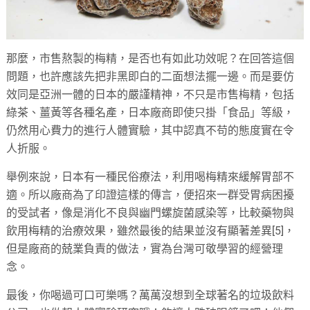
那麼，市售熬製的梅精，是否也有如此功效呢？在回答這個
問題，也許應該先把非黑即白的二面想法擺一邊。而是要仿
效同是亞洲一體的日本的嚴謹精神，不只是市售梅精，包括
綠茶、薑黃等各種名產，日本廠商即使只掛「食品」等級，
仍然用心費力的進行人體實驗，其中認真不苟的態度實在令
人折服。
舉例來說，日本有一種民俗療法，利用喝梅精來緩解胃部不
適。所以廠商為了印證這樣的傳言，便招來一群受胃病困擾
的受試者，像是消化不良與幽門螺旋菌感染等，比較藥物與
飲用梅精的治療效果，雖然最後的結果並沒有顯著差異[5]，
但是廠商的兢業負責的做法，實為台灣可敬學習的經營理
念。
最後，你喝過可口可樂嗎？萬萬沒想到全球著名的垃圾飲料