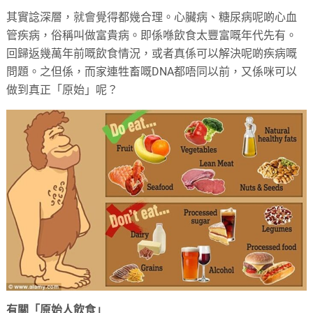
其實諗深層，就會覺得都幾合理。心臟病、糖尿病呢啲心血
管疾病，俗稱叫做富貴病。即係喺飲食太豐富嘅年代先有。
回歸返幾萬年前嘅飲食情況，或者真係可以解決呢啲疾病嘅
問題。之但係，而家連牲畜嘅DNA都唔同以前，又係咪可以
做到真正「原始」呢？
有關「原始人飲食」