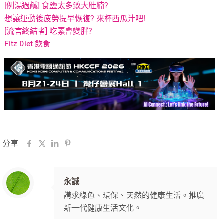
[例湯過鹹] 食鹽太多致大肚腩?
想讓運動後疲勞提早恢復? 來杯西瓜汁吧!
[流言終結者] 吃素會變胖?
Fitz Diet 飲食
分享
永誠
講求綠色、環保、天然的健康生活。推廣
新一代健康生活文化。