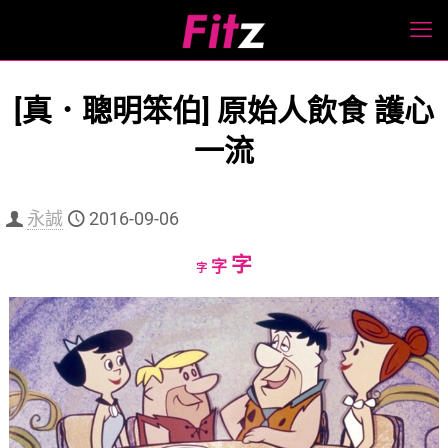
[真．聰明笨伯] 原始人飲食 護心
一流
永誠
2016-09-06
Increase
字
Reset
Decrease
字
字
font
font
font
size.
size.
size.