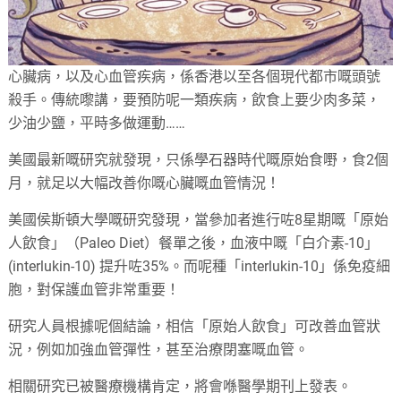
心臟病，以及心血管疾病，係香港以至各個現代都市嘅頭號
殺手。傳統嚟講，要預防呢一類疾病，飲食上要少肉多菜，
少油少鹽，平時多做運動……
美國最新嘅研究就發現，只係學石器時代嘅原始食嘢，食2個
月，就足以大幅改善你嘅心臟嘅血管情況！
美國侯斯頓大學嘅研究發現，當參加者進行咗8星期嘅「原始
人飲食」（Paleo Diet）餐單之後，血液中嘅「白介素-10」
(interlukin-10) 提升咗35%。而呢種「interlukin-10」係免疫細
胞，對保護血管非常重要！
研究人員根據呢個結論，相信「原始人飲食」可改善血管狀
況，例如加強血管彈性，甚至治療閉塞嘅血管。
相關研究已被醫療機構肯定，將會喺醫學期刊上發表。