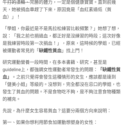
牛打的漢糙、
完勝的體力，一定是個健康寶寶。直到前幾
天，她被捐血車趕了下來，原因竟是「血紅素過低（貧
血）」！
「學姐，你最近是不是馬拉松練習比較頻繁？」她想了想，
說：「我之前也捐過血，都正好是沒練習的時段；這次好像
是我練習時段第一次捐血！」，原來，這時候的學姐，已經
被運動者常見的「
缺鐵性貧血
」找上門！
研究運動營養一段時間，在多本書籍、研究，甚至是
guideline上，都強調女性運動者常發生的問題：
「缺鐵性貧
血」
。之前只覺得會發生這種情形的女生，應該都是達到
「健美小姐」等級的。沒想到，完全都沒在忌口的學姐，也
發生了貧血的問題。不是食物吃不夠，是不夠注意食物種類
的補充。
先說，為什麼女生容易貧血？這要分兩個方向來說明：
第一、如果你想利用節食加運動想塑身的女性：