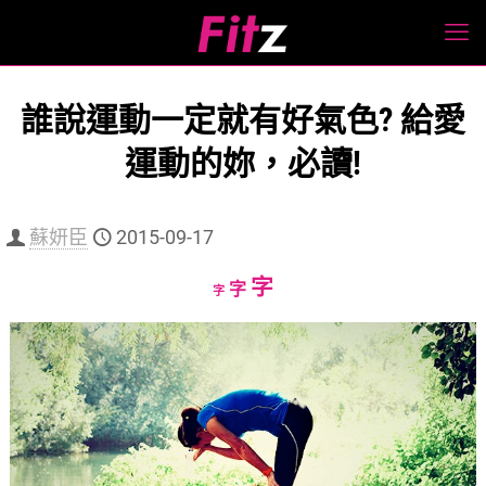
誰說運動一定就有好氣色? 給愛
運動的妳，必讀!
蘇妍臣
2015-09-17
Increase
字
Reset
Decrease
字
字
font
font
font
size.
size.
size.