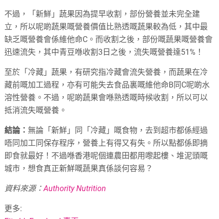
不過，「新鮮」蔬果因為提早收割，部份營養並未完全建
立，所以呢啲蔬果嘅營養價值比熟透嘅蔬果較為低，其中最
缺乏嘅營養會係維他命C。而收割之後，部份嘅蔬果嘅營養會
迅速流失，其中青豆喺收割3日之後，流失嘅營養達51%！
至於「冷藏」蔬果，有研究指冷藏會流失營養，而蔬果在冷
藏前嘅加工過程，亦有可能失去食品裏嘅維他命B同C呢啲水
溶性營養。不過，呢啲蔬果會喺熟透嘅時候收割，所以可以
抵消流失嘅營養。
結論：
無論「新鮮」同「冷藏」嘅食物，去到超市都係經過
唔同加工同保存程序，營養上有得又有失。所以點都係即摘
即食就最好！不過喺香港呢個連農田都用嚟起樓、堆泥頭嘅
城市，想食真正新鮮嘅蔬果真係談何容易？
資料來源：
Authority Nutrition
更多: