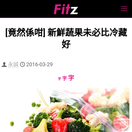
[竟然係咁] 新鮮蔬果未必比冷藏
好
永誠
2016-03-29
Increase
字
Reset
Decrease
字
字
font
font
font
size.
size.
size.