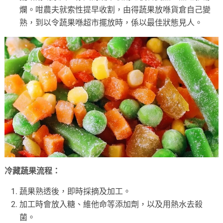
爛。咁農夫就索性提早收割，由得蔬果放喺貨倉自己變
熟，到以令蔬果喺超市擺放時，係以最佳狀態見人。
冷藏蔬果流程：
蔬果熟透後，即時採摘及加工。
加工時會放入糖、維他命等添加劑，以及用熱水去殺
菌。