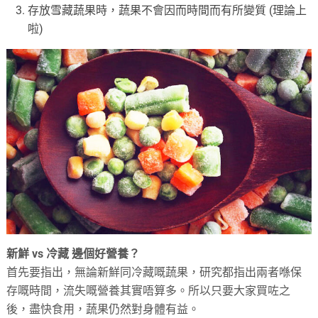
存放雪藏蔬果時，蔬果不會因而時間而有所變質 (理論上
啦)
新鮮 vs 冷藏 邊個好營養？
首先要指出，無論新鮮同冷藏嘅蔬果，研究都指出兩者喺保
存嘅時間，流失嘅營養其實唔算多。所以只要大家買咗之
後，盡快食用，蔬果仍然對身體有益。