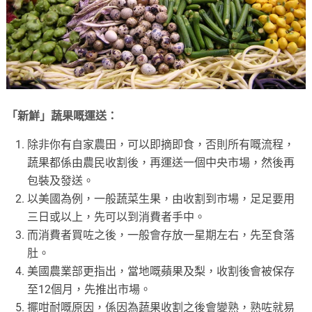
「新鮮」蔬果嘅運送：
除非你有自家農田，可以即摘即食，否則所有嘅流程，
蔬果都係由農民收割後，再運送一個中央市場，然後再
包裝及發送。
以美國為例，一般蔬菜生果，由收割到市場，足足要用
三日或以上，先可以到消費者手中。
而消費者買咗之後，一般會存放一星期左右，先至食落
肚。
美國農業部更指出，當地嘅蘋果及梨，收割後會被保存
至12個月，先推出市場。
擺咁耐嘅原因，係因為蔬果收割之後會變熟，熟咗就易