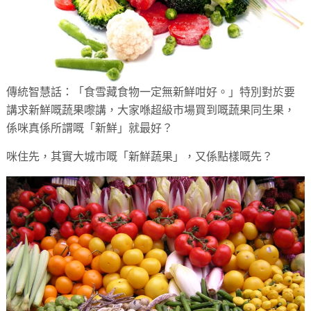
傳統智慧話：「食雪藏食物一定無新鮮咁好。」特別對於要
講求新鮮嘅蔬果嚟講，大家喺超級市場買到嘅蔬果同生果，
係咪真係所謂嘅「新鮮」就最好？
咪住先，其實大城市嘅「新鮮蔬果」，又係點樣嘅先？