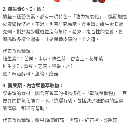
2. 維生素C、E、硒：
這些三種營養素，都有一項特色—「強力抗氧化」，進而加速
皮膚曬後修補。不過，也有研究顯示，食用單方維生素Ｅ補
充劑，對於減少曬斑並沒有幫助。看來，複合性的營養，例
如攝取多樣化蔬果，才是保養皮膚的上上之道。
代表食物種類：
維生素C：芭樂、木瓜、綠豆芽、香吉士、花椰菜
維生素E：黃豆、芝麻、堅果、杏仁
硒：啤酒酵母、蘆筍、磨菇
3. 漿果類，內含鞣酸萃取物：
漿果類的食材，因含有豐富的植物多酚—「鞣酸萃取物」，其
優異的抗氧化能力，不只抗曬有功，包括減少運動員的疲勞
酸痛感，都很有幫助。
代表食物種類：漿果類(如紅莓、黑莓)、紅石榴、蔓越莓