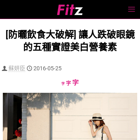
[防曬飲食大破解] 讓人跌破眼鏡
的五種實證美白營養素
蘇妍臣
2016-05-25
Increase
字
Reset
Decrease
字
字
font
font
font
size.
size.
size.