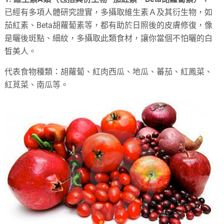
已經有多項人體研究證實，多攝取維生素Ａ及其衍生物，如
茄紅素、Beta胡蘿蔔素等，都有助於日照後的皮膚修復，像
是曬後斑點、細紋，多攝取此類食材，讓你當個不怕曬的白
晳美人。
代表食物種類：胡蘿蔔、紅肉西瓜、地瓜、蕃茄、紅鳳菜、
紅莧菜、南瓜等。