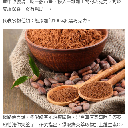
章中也強調，吃一般市售，摻入一堆加工物的巧克力，對於
皮膚保養「沒有幫助」。
代表食物種類：無添加的100%純黑巧克力。
網路傳言說，多喝綠茶能治療曬傷，是否真有其事呢？答案
恐怕讓你失望了！研究指出，攝取綠茶萃取物加上維生素C，