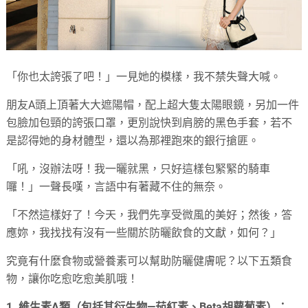
「你也太誇張了吧！」一見她的模樣，我不禁失聲大喊。
朋友A頭上頂著大大遮陽帽，配上超大隻太陽眼鏡，另加一件
包臉加包頸的誇張口罩，更別說快到肩膀的黑色手套，若不
是認得她的身材體型，還以為那裡跑來的銀行搶匪。
「吼，沒辦法呀！我一曬就黑，只好這樣包緊緊的騎車
囉！」一聲長嘆，言語中有著藏不住的無奈。
「不然這樣好了！今天，我們先享受微風的美好；然後，答
應妳，我找找有沒有一些關於防曬飲食的文獻，如何？」
究竟有什麼食物或營養素可以幫助防曬健膚呢？以下五類食
物，讓你吃愈吃愈美肌哦！
1. 維生素A類（包括其衍生物—茄紅素、Beta胡蘿蔔素）：