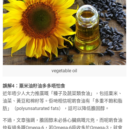
vegetable oil
誤解4
：粟米油籽油多多唔怕食
近年唔少人大力推廣嘅「種子及蔬菜類食油」，包括粟米、
油菜、黃豆和棉籽等。佢哋相信呢啲食油有「多重不飽和脂
肪」（polyunsaturated fats），話可以降低膽固醇。
不過，文章強調，膽固醇未必係心臟病嘅元兇，而呢啲食油
仲有過多嘅Omega-6，若Omega-6吸收多於Omega-3，就會