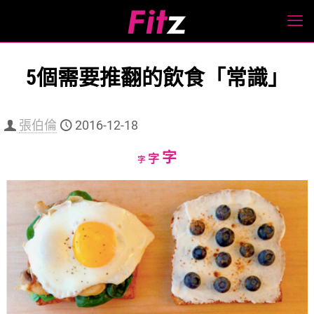
5個需要推翻的飲食「常識」
張伯倫
2016-12-18
Increase
字
Reset
Decrease
字
字
font
font
font
size.
size.
size.