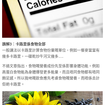
誤解3：卡路里係食物全部
一般講法以卡路里計算食物份量嘅單位，例如一餐麥當當有
幾多卡路里，一碟乾炒牛河又幾多……
不過文章指出，食物嘅營養成份先至係影響身體功能。例如
高蛋白食物能為身體爆發更多能量，而且唔同食物都有唔同
飽足感。所以我哋嘅飲食應先考慮食物嘅營養，而唔係去計
佢啲卡路里。