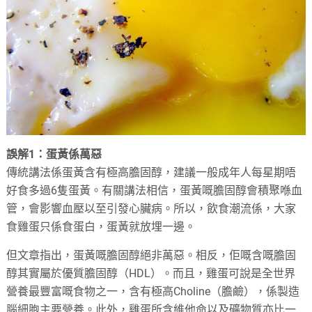
誤解1
：蛋黃係萬惡
傳統講法係蛋黃含有極高膽固醇，建議一般成年人每星期唔
好食多過6隻蛋黃。有關講法相信，蛋黃嘅膽固醇會積聚喺血
管，會影響血壓以至引發心臟病。所以，飲食潮流係，大家
食雞蛋只係食蛋白，蛋黃就放埋一邊。
但文章指出，蛋黃嘅膽固醇絕非萬惡。相反，佢嘅含嘅膽固
醇其實屬於優質膽固醇（HDL）。而且，雞蛋可說是全世界
營養最豐富嘅食物之一，含有極高Choline（膽鹼），係製造
腦細胞主要營養。此外，雞蛋所含維他命以及礦物質亦比一