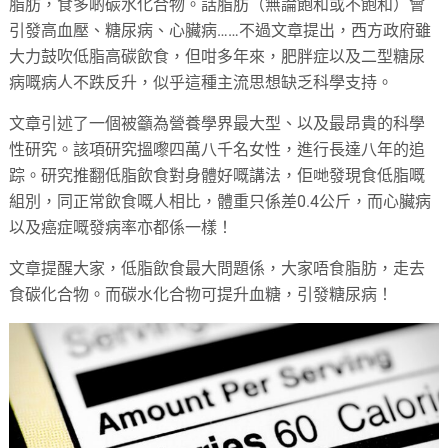
脂肪，食多啲碳水化合物。話脂肪（無論飽和或不飽和）會
引發高血壓、糖尿病、心臟病……不過文章提出，西方政府雖
大力鼓吹低脂高碳飲食，但咁多年來，肥胖症以及二型糖尿
病嘅病人不跌反升，似乎這種主流思想缺乏科學支持。
文章引述了一個被籲為營養學界最大型、以及最昂貴的科學
性研究。該項研究搵嚟四萬八千名女性，進行長達八年的追
踪。研究推翻低脂飲食對身體好嘅講法，佢哋發現食低脂嘅
組別，同正常飲食嘅人相比，體重只係差0.4公斤，而心臟病
以及癌症嘅發病率亦都係一樣！
文章提醒大家，低脂飲食最大問題係，大家唔食脂肪，走去
食碳化合物。而碳水化合物可提升血糖，引發糖尿病！