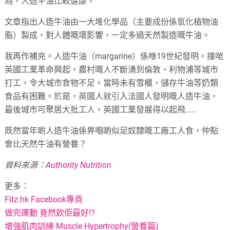
為，人造牛油比較健康。
文章指出人造牛油由一大堆化學品（主要成份係氫化植物油
脂）製成，對人體嘅壞影響，一定多過天然製造嘅牛油。
我再作補充。人造牛油（margarine）係喺19世紀發明。撞啱
英國工業革命興起，農村嘅人不斷湧到倫敦、利物浦等城市
打工，令大城市食物不足。當時未有雪櫃，儲存牛油等奶類
食品有困難。於是，英國人就引入法國人發明嘅人造牛油，
最後城市可聚居大批工人，英國工業發展得以起飛……
既然當年啲人造牛油係畀嗰啲似足奴隸嘅工廠工人食，仲點
會比天然牛油有營養？
資料來源：
Authority Nutrition
更多：
Fitz.hk Facebook專頁
做完運動 竟然飲佢最好!?
增強肌肉訓練 Muscle Hypertrophy(營養篇)