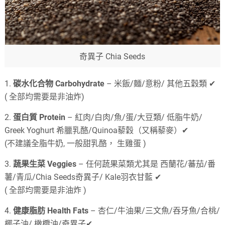
奇異子 Chia Seeds
1.
碳水化合物 Carbohydrate
– 米飯/麵/意粉/ 其他五穀類 ✔
( 全部均需要是非油炸)
2.
蛋白質 Protein
– 紅肉/白肉/魚/蛋/大豆類/ 低脂牛奶/
Greek Yoghurt 希臘乳酪/Quinoa藜穀（又稱藜麥）✔
(不建議全脂牛奶, 一般甜乳酪， 生雞蛋 )
3.
蔬果生菜 Veggies
– 任何蔬果菜類尤其是 西蘭花/蕃茄/番
薯/青瓜/Chia Seeds奇異子/ Kale羽衣甘藍 ✔
( 全部均需要是非油炸 )
4.
健康脂肪 Health Fats
– 杏仁/牛油果/三文魚/吞牙魚/合桃/
椰子油/ 橄欖油/奇異子✔