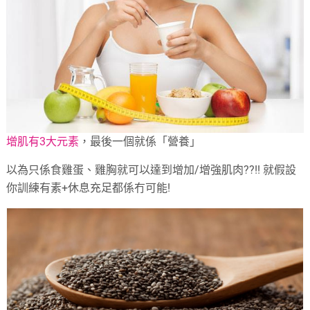
增肌有3大元素
，最後一個就係「營養」
以為只係食雞蛋、雞胸就可以達到增加/增強肌肉??!! 就假設
你訓練有素+休息充足都係冇可能!