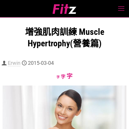
增強肌肉訓練 Muscle
Hypertrophy(營養篇)
Erwin
2015-03-04
Increase
字
Reset
Decrease
字
字
font
font
font
size.
size.
size.