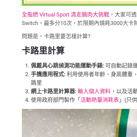
全脂燃 Virtual Sport 清走腩肉大挑戰
，大家可透
Switch，最多分10次，於限期內燒耗300
問題是，卡路里要怎樣計算?
卡
路
里計算
佩戴具心跳偵測功能運動手錶:
可自動記錄
手機應用程式:
利用使用者年齡、身高體重、
路里
網上卡路里計算器:
輸入個人資料
，以及活動
使用政府部門製作「
活動熱量消耗表
」(只供