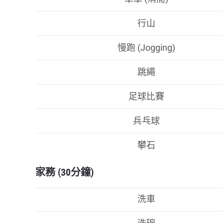
行山
慢跑 (Jogging)
跳繩
足球比賽
兵乓球
攀石
家務 (30分鐘)
洗車