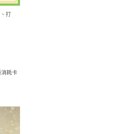
狗、打
所消耗卡