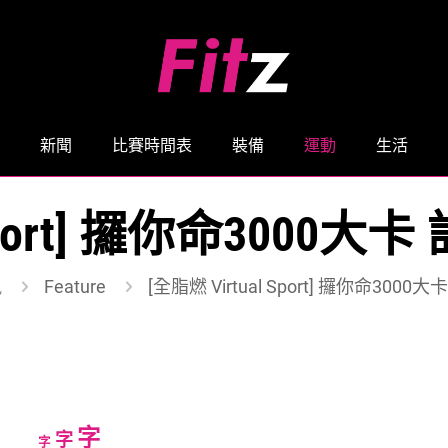
新聞
比賽時間表
裝備
運動
生活
l Sport] 攞你命300
訊
Feature
[全脂燃 Virtual Sport] 攞你命30
Increase
字
Reset
Decrease
字
字