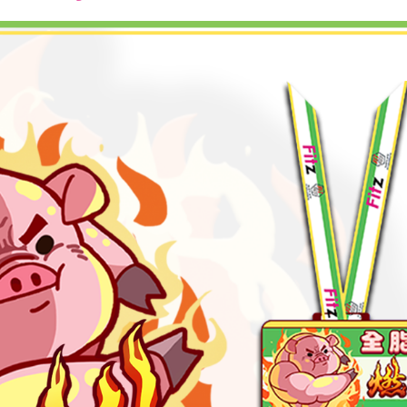
font
font
font
size.
size.
size.