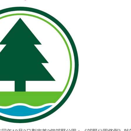
font
font
font
size.
size.
size.