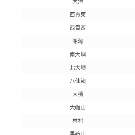
大潭
西貢東
西貢西
船灣
南大嶼
北大嶼
八仙嶺
大欖
大帽山
林村
馬鞍山