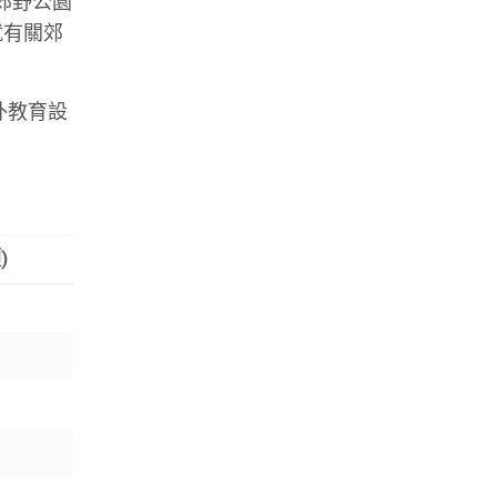
郊野公園
就有關郊
外教育設
)