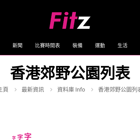
新聞
比賽時間表
裝備
運動
生活
香港郊野公園列表
主頁
最新資訊
資料庫 Info
香港郊野公園列
Increase
字
Reset
Decrease
字
字