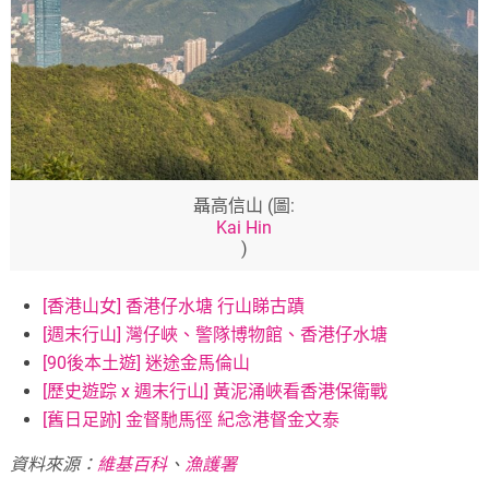
聶高信山 (圖:
Kai Hin
)
[香港山女] 香港仔水塘 行山睇古蹟
[週末行山] 灣仔峽、警隊博物館、香港仔水塘
[90後本土遊] 迷途金馬倫山
[歷史遊踪 x 週末行山] 黃泥涌峽看香港保衛戰
[舊日足跡] 金督馳馬徑 紀念港督金文泰
資料來源：
維基百科
、
漁護署