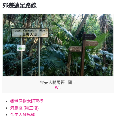
郊遊遠足路線
金夫人馳馬徑 圖：
WL
香港仔樹木研習徑
港島徑 (第三段)
金夫人馳馬徑