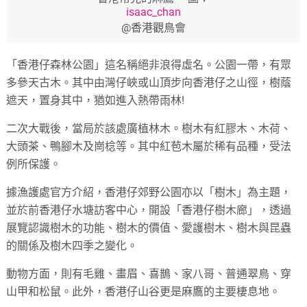
isaac_chan
@香港觀鳥會
「香港仔森林公園」這名稱絕非浪得虛名。公園一帶，有眾
多參天古木。其中由灣仔峽或山頂步向香港仔之山徑，樹蔭
遮天，置身其中，猶如進入熱帶雨林!
二次大戰後，當局於該處廣植林木。樹木有紅膠木、木荷、
大頭茶、鴨腳木及崗棯等。其中紅苞木屬於稀有品種，受法
例所保護。
據漁護處官方介紹，香港仔郊野公園亦以「樹木」為主題，
並於前香港仔水塘訪客中心，開設「香港仔樹木廊」，透過
展覽認識樹木的功能、樹木的價值、愛護樹木、樹木與昆蟲
的關係及樹木四季之變化。
動物方面，則有毛雞、畫眉、喜鵲、家八哥、普通翠鳥、穿
山甲和松鼠。此外，香港仔山谷更是麻鷹的主要棲息地。