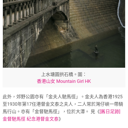
上水塘圓拱石橋。圖：
香港山女 Mountain Girl HK
此外，郊野公園亦有「金夫人馳馬徑」。金夫人為香港1925
至1930年第17任港督金文泰之夫人，二人常於灣仔峽一帶騎
馬行山。亦有「金督馳馬徑」，位於大潭。 見《
[舊日足跡]
金督馳馬徑 紀念港督金文泰
》