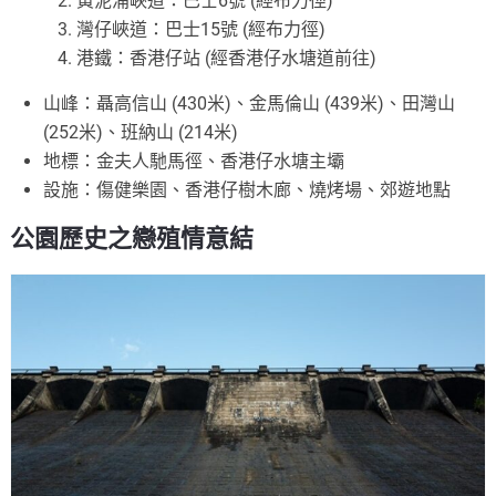
黃泥涌峽道：巴士6號 (經布力徑)
灣仔峽道：巴士15號 (經布力徑)
港鐵：香港仔站 (經香港仔水塘道前往)
山峰：聶高信山 (430米)、金馬倫山 (439米)、田灣山
(252米)、班納山 (214米)
地標：金夫人馳馬徑、香港仔水塘主壩
設施：傷健樂園、香港仔樹木廊、燒烤場、郊遊地點
公園歷史之戀殖情意結