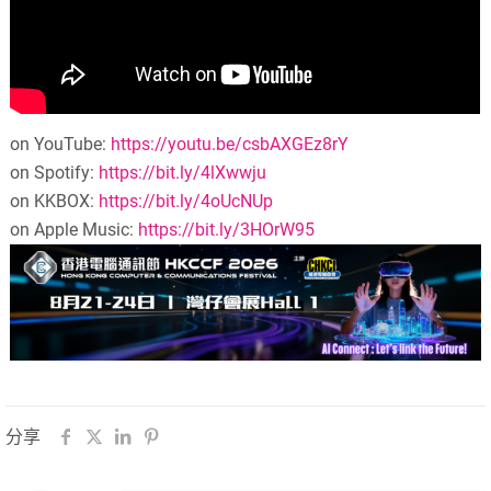
on YouTube:
https://youtu.be/csbAXGEz8rY
on Spotify:
https://bit.ly/4lXwwju
on KKBOX:
https://bit.ly/4oUcNUp
on Apple Music:
https://bit.ly/3HOrW95
分享