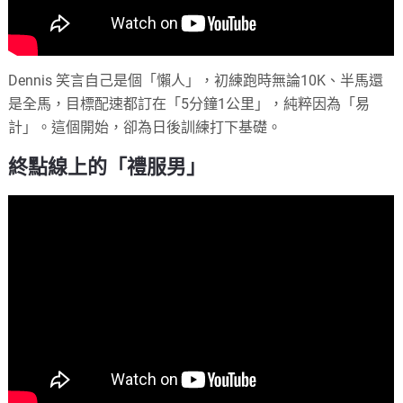
Dennis 笑言自己是個「懶人」，初練跑時無論10K、半馬還
是全馬，目標配速都訂在「5分鐘1公里」，純粹因為「易
計」。這個開始，卻為日後訓練打下基礎。
終點線上的「禮服男」