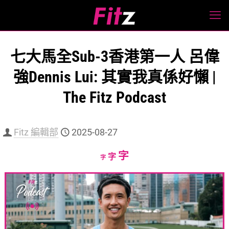
七大馬全Sub-3香港第一人 呂偉
強Dennis Lui: 其實我真係好懶 |
The Fitz Podcast
Fitz 編輯部
2025-08-27
Increase
字
Reset
Decrease
字
字
font
font
font
size.
size.
size.