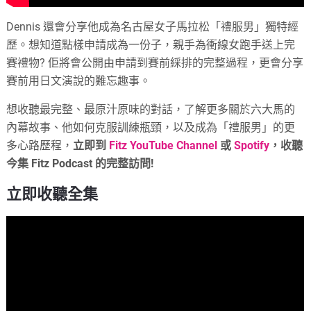
Dennis 還會分享他成為名古屋女子馬拉松「禮服男」獨特經
歷。想知道點樣申請成為一份子，親手為衝線女跑手送上完
賽禮物? 佢將會公開由申請到賽前綵排的完整過程，更會分享
賽前用日文演說的難忘趣事。
想收聽最完整、最原汁原味的對話，了解更多關於六大馬的
內幕故事、他如何克服訓練瓶頸，以及成為「禮服男」的更
多心路歷程，
立即到
Fitz YouTube Channel
或
Spotify
，收聽
今集 Fitz Podcast 的完整訪問!
立即收聽全集