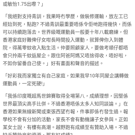
或敏怡1.75出嚟？」
「我絕對支持青訓，我果時冇學歷，做裝修運輸，放左工已
經攰到死，點跑? 不過青訓最重要唔係令佢哋跑得幾快，而係
可以持續跑落去。世界級嘅運動員一般要十年八載磨練，但
香港家庭好難俾仔女咁長時間投入運動，就算俾你入到體
院，得萬零蚊收入點生活。仲要照顧家人，要做考順仔都唔
會只拎兩千蚊返屋企。跟住阿爸阿媽又唔捨得收，唔好啦，
不如你留番自己使。」好有畫面和聲音的描述。
「好彩我而家獨立有自己家庭，如果我早10年同屋企講轉做
運動員，一定死硬!」
「我係印度嘅超馬世錦賽取得全場第八，成績理想，因堅係
世界最頂尖高手比併。不過香港唔係太多人知同談論。」在
香港如果無線新聞或東張西望冇報，件事即係冇發生過。報
學校不會有分加的活動，家長不會有動機讓子女參與。正如
某女士說，有樓有高潮。越野跑有成績至有贊助入場。不過