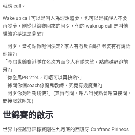
就應 call。
Wake up call 可以是叫人為理想追夢，也可以是搖醒人不要
再發夢，剛從世錦賽回來的阿歹，他的 wake up call 是叫他
繼續追夢還是夢醒?
「阿歹，當初點做呢個決定? 家人有冇反白眼? 老婆有冇說話
你聽?」
「今屆世錦賽港隊在名次方面令人有啲失望，點睇越野跑前
景?」
「你全馬PB 2:24，可唔可以再快啲?」
「據聞你個coach係魔鬼教練，究竟有幾魔鬼?」
「阿歹你夠唔夠錢使?」(其實冇問，咁八啩我點會咁直接問，
間接嘅就唔知)
世錦賽的啟示
世界山徑越野錦標賽剛在九月底的西班牙 Canfranc Pirineos