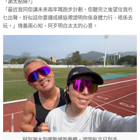
「謝太點睇?」
「最近我同佢講未來兩年嘅跑步計劃，佢聽完之後望住我冇
乜出聲，好似話你要攞成績返嚟證明你係身體力行，唔係去
玩。」情義兩心知，阿歹明白太太的心意。
冧到謝太到運動場跑番轉，證明批文已到手