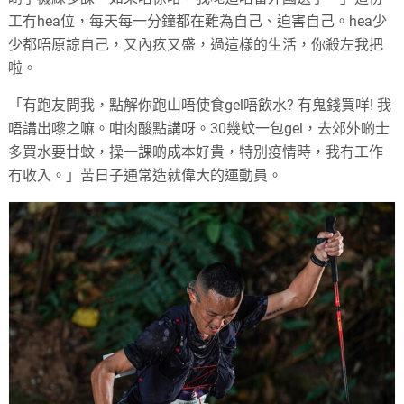
工冇hea位，每天每一分鐘都在難為自己、迫害自己。hea少
少都唔原諒自己，又內疚又盛，過這樣的生活，你殺左我把
啦。
「有跑友問我，點解你跑山唔使食gel唔飲水? 有鬼錢買咩! 我
唔講出嚟之嘛。咁肉酸點講呀。30幾蚊一包gel，去郊外啲士
多買水要廿蚊，操一課啲成本好貴，特別疫情時，我冇工作
冇收入。」苦日子通常造就偉大的運動員。