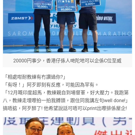
20000円事少，香港仔係人哋陀地可以企係C位至威
「相處咁耐教練有冇讚過你?」
「有呀！」阿歹即刻有反應，可能因為罕有。
「12月嘅印度超馬，教練親自到場督軍，好大壓力。我跑第
八，教練走埋嚟拍一拍我膊頭，跟住同我講左句well done!」
搞唔掂，阿歹醉了! 他希望說話可唔可以print出嚟排係屋企!