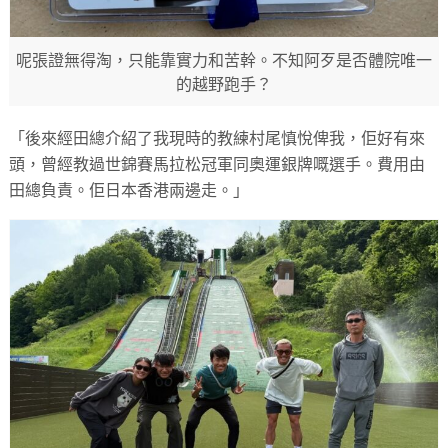
呢張證無得淘，只能靠實力和苦幹。不知阿歹是否體院唯一
的越野跑手？
「後來經田總介紹了我現時的教練村尾慎悅俾我，佢好有來
頭，曾經教過世錦賽馬拉松冠軍同奧運銀牌嘅選手。費用由
田總負責。佢日本香港兩邊走。」