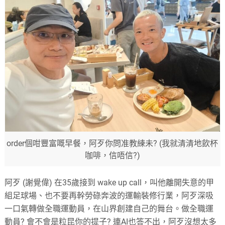
order個咁豐富嘅早餐，阿歹你問准教練未? (我就清清地飲杯
咖啡，信唔信?)
阿歹 (謝覺偉) 在35歲接到 wake up call，叫他離開失意的甲
組足球場、也不要再幹勞碌奔波的運輸裝修行業，阿歹深吸
一口氣轉做全職運動員，在山界創建自己的舞台。做全職運
動員? 會不會是粒昆你的提子? 連AI也答不出，阿歹沒想太多