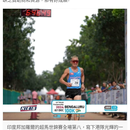
缺乏贊助商和資源，那有好成績?
印度邦加羅爾的超馬世錦賽全場第八，寫下港隊光輝的一