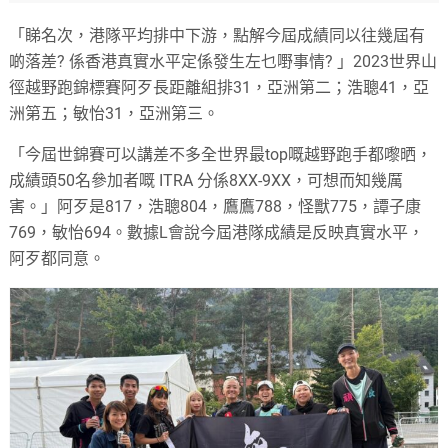
「睇名次，港隊平均排中下游，點解今屆成績同以往幾屆有
啲落差? 係香港真實水平定係發生左乜嘢事情? 」2023世界山
徑越野跑錦標賽阿歹長距離組排31，亞洲第二；浩聰41，亞
洲第五；敏怡31，亞洲第三。
「今屆世錦賽可以講差不多全世界最top嘅越野跑手都嚟晒，
成績頭50名參加者嘅 ITRA 分係8XX-9XX，可想而知幾厲
害。」阿歹是817，浩聰804，鷹鷹788，怪獸775，譚子康
769，敏怡694。數據L會說今屆港隊成績是反映真實水平，
阿歹都同意。