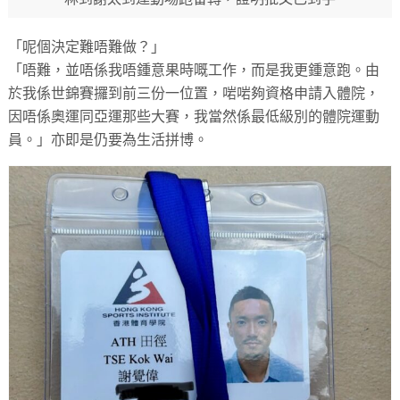
「呢個決定難唔難做？」
「唔難，並唔係我唔鍾意果時嘅工作，而是我更鍾意跑。由
於我係世錦賽攞到前三份一位置，啱啱夠資格申請入體院，
因唔係奧運同亞運那些大賽，我當然係最低級別的體院運動
員。」亦即是仍要為生活拼博。