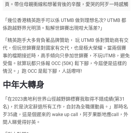
頁。帶住母親衝線和想著背後的辛酸，愛哭的阿歹一時感觸
「幾位香港精英跑手可以係 UTMB 做到理想名次? UTMB 都
係跑越野界光明頂。點解世錦賽出現咁大落差?」
「精英跑手大多背負著品牌贊助， 玩 UTMB 係對贊助商有交
代，但玩世錦賽是對國家有交代，也是極大榮耀。當兩個賽
事的檔期接近時，高手傾向只參加世錦賽，不玩UTMB，避免
受傷。就算玩都只係報 OCC (50K) 鬆下腳，今屆便是這樣的
情況。」跑 OCC 是鬆下腳，人話嚟咩!
中年大轉身
「在2023奧地利世界山徑越野錦標賽我取得不錯成績(第31
名)，於是決定辭退所有工作，自封為全職運動員。」那時名
歹35歲，這是個遲來的 wake up call，阿歹果斷地應call，外
間人睇覺得好英。