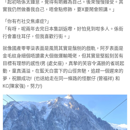
「起初唔係太鍾意，覺得有啲難為自己。後來慢慢接受。其
實我仍然做番我自己，唔會點修飾，要X要鬧會照講。」
「你有冇社交焦慮症?」
「有呀，呢兩年去完日本集訓返嚟，好怕見到咁多人。係街
行會塞住耳仔，但我喜歡行街。」
就像國產零零柒表面是風筒其實是鬚刨的戲軌，阿歹表面是
金毛紋身細個唔讀書大個做運輸嘅佬，但其實是堅毅刻苦有
目標有理想的感性I男 (處女座)，真摰的笑容令滿臉的雀斑起
動，童真滿溢，在藍天白雲下的山徑奔馳，追趕一個遲來的
夢，祝願成功! (也送給走在同一條路的怪獸仔 (曾福祥) 和
KC(陳家強)，努力!)