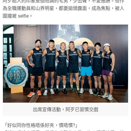
阿歹給人的印象是個低調的宅男，少出聲，不愛應酬。但作
為全職運動員和山界明星，都要拋頭露面，成為焦點，被人
圍攏被 selfie。
出席宣傳活動，阿歹已習慣交戲
「好似同你性格唔係好夾，慣唔慣?」