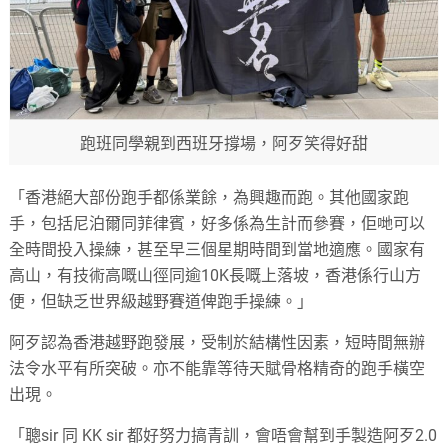
跑班同學親到西班牙撐場，阿歹笑得好甜
「香港絕大部份跑手都係業餘，為興趣而跑。其他國家跑
手，包括尼泊爾同菲律賓，好多係為生計而參賽，佢哋可以
全時間投入操練，甚至早三個星期時間到當地適應。國家有
高山，有技術高嘅山徑同逾10K長嘅上落坡，香港係行山方
便，但缺乏世界級越野賽道俾跑手操練。」
阿歹認為香港越野跑發展，受制於結構性因素，短時間無辦
法令水平有所突破。亦不能靠等待天賦骨格精奇的跑手橫空
出現。
「聰sir 同 KK sir 都好努力搞青訓，會唔會幫到手製造阿歹2.0