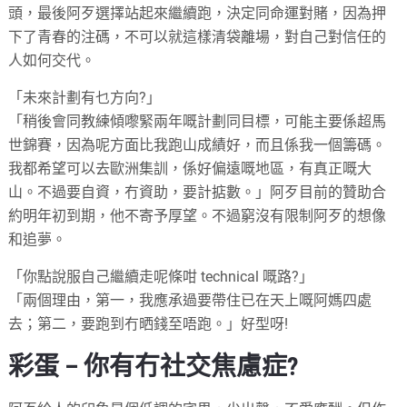
頭，最後阿歹選擇站起來繼續跑，決定同命運對賭，因為押
下了青春的注碼，不可以就這樣清袋離場，對自己對信任的
人如何交代。
「未來計劃有乜方向?」
「稍後會同教練傾嚟緊兩年嘅計劃同目標，可能主要係超馬
世錦賽，因為呢方面比我跑山成績好，而且係我一個籌碼。
我都希望可以去歐洲集訓，係好偏遠嘅地區，有真正嘅大
山。不過要自資，冇資助，要計掂數。」阿歹目前的贊助合
約明年初到期，他不寄予厚望。不過窮沒有限制阿歹的想像
和追夢。
「你點說服自己繼續走呢條咁 technical 嘅路?」
「兩個理由，第一，我應承過要帶住已在天上嘅阿媽四處
去；第二，要跑到冇晒錢至唔跑。」好型呀!
彩蛋 – 你有冇社交焦慮症?