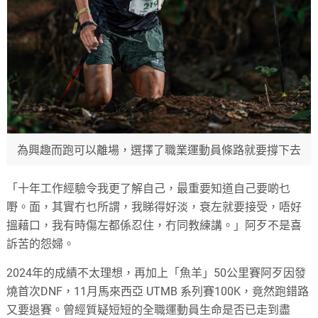
為興趣而跑可以離場，選擇了職業運動員條路就要撐下去
「十年工作經驗令我更了解自己，最重要知道自己要啲乜
嘢。面，其實冇乜所謂，我睇得好淡，衰左就要接受，唔好
搵藉口，我有時傷左都係忍住，冇同教練講。」阿歹不是喜
訴苦的怨婦。
2024年的成績不太理想，再加上「魚羊」50公里賽阿歹因發
燒首次DNF，11月馬來西亞 UTMB 系列賽100K，竟然跑錯路
又要退賽。曾經質疑短短的全職運動員生命是否已走到盡