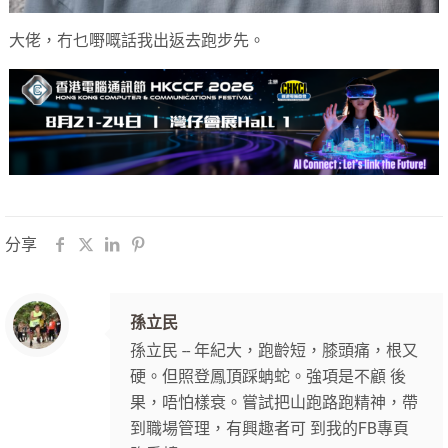
大佬，冇乜嘢嘅話我出返去跑步先。
分享
孫立民
孫立民 -- 年紀大，跑齡短，膝頭痛，根又
硬。但照登鳳頂踩蚺蛇。強項是不顧 後
果，唔怕樣衰。嘗試把山跑路跑精神，帶
到職場管理，有興趣者可 到我的FB專頁