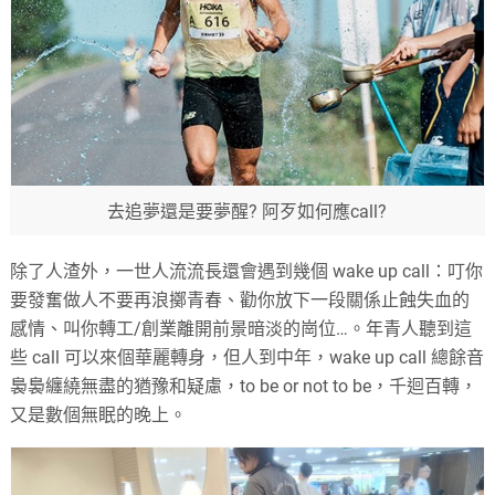
去追夢還是要夢醒? 阿歹如何應call?
除了人渣外，一世人流流長還會遇到幾個 wake up call：叮你
要發奮做人不要再浪擲青春、勸你放下一段關係止蝕失血的
感情、叫你轉工/創業離開前景暗淡的崗位…。年青人聽到這
些 call 可以來個華麗轉身，但人到中年，wake up call 總餘音
裊裊纏繞無盡的猶豫和疑慮，to be or not to be，千迴百轉，
又是數個無眠的晚上。