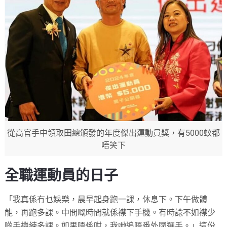
從高官手中領取田總頒發的年度傑出運動員獎，有5000蚊都
唔笑下
全職運動員的日子
「我真係冇乜娛樂，晨早起身跑一課，休息下。下午做體
能，再跑多課。中間嘅時間就係襟下手機。有時諗不如襟少
啲手機練多課。如果唔係咁，我哋追唔番外國選手。」這份