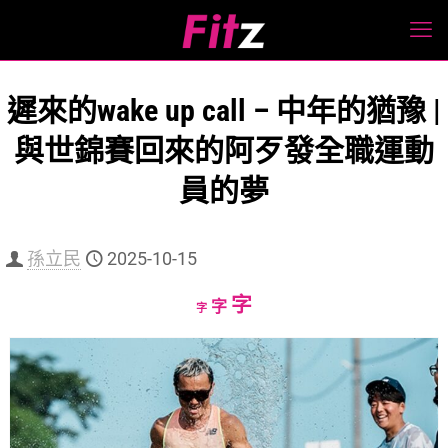
遲來的wake up call – 中年的猶豫 |
與世錦賽回來的阿歹發全職運動
員的夢
孫立民
2025-10-15
Increase
字
Reset
Decrease
字
字
font
font
font
size.
size.
size.