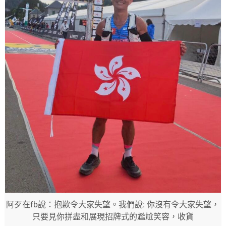
阿歹在fb說：抱歉令大家失望。我們說: 你沒有令大家失望，
只要見你拼盡和展現招牌式的尷尬笑容，收貨