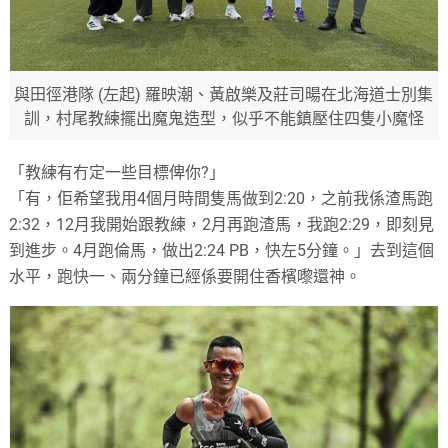
與田徑港隊 (左起) 羅映潮、黃啟樂及莊司暘在北海道士別集
訓，村尾教練擺出魔鬼造型，似乎不能鎮壓住四隻小魔怪
「教練有冇定一些目標俾你?」
「有，佢希望我用4個月時間隻馬做到2:20，之前我係渣馬跑
2:32，12月我開始跟教練，2月再跑渣馬，我跑2:29，即刻見
到進步。4月跑倫馬，做出2:24 PB，快左5分鐘。」去到這個
水平，跑快一、兩分鐘已經係要開住香檳嚟還神。