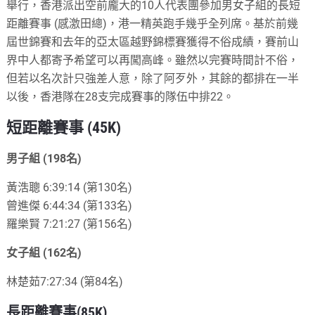
舉行，香港派出空前龐大的10人代表團參加男女子組的長短
距離賽事 (感激田總)，港一精英跑手幾乎全列席。基於前幾
屆世錦賽和去年的亞太區越野錦標賽獲得不俗成績，賽前山
界中人都寄予希望可以再闖高峰。雖然以完賽時間計不俗，
但若以名次計只強差人意，除了阿歹外，其餘的都排在一半
以後，香港隊在28支完成賽事的隊伍中排22。
短距離賽事 (45K)
男子組 (198名)
黃浩聰 6:39:14 (第130名)
曾進傑 6:44:34 (第133名)
羅樂賢 7:21:27 (第156名)
女子組 (162名)
林楚茹7:27:34 (第84名)
長距離賽事(85K)