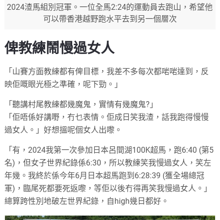
2024渣馬組別冠軍。一位全馬2:24的運動員去跑山，希望他
可以帶香港越野跑水平去到另一個層次
俾教練鬧慢過女人
「山賽方面教練都有俾目標，我差不多每次都啱啱達到，反
映佢嘅眼光極之準確，呢下勁。」
「聽講村尾教練都幾魔鬼，實情有幾魔鬼?」
「佢唔係好講嘢，冇乜表情。佢成日笑我渣，話我跑得慢慢
過女人。」好想搵呢個女人出嚟。
「有，2024我第一次參加日本呂間湖100K超馬，跑6:40 (第5
名)，但女子世界紀錄係6:30，所以教練笑我慢過女人，笑左
年幾。我終於係今年6月日本超馬跑到6:28:39 (獲全場總冠
軍)，臨尾死都要死返嚟，等佢以後冇得再笑我慢過女人。」
總算跨性別地破左世界紀錄，自high幾日都好。