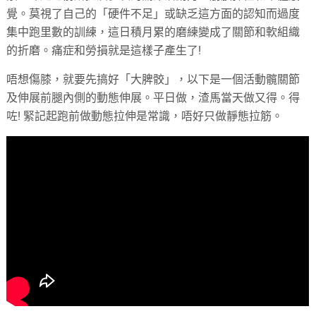
覺。莫視了自己的「硬件不足」或缺乏這方面的認知而過度
集中跑里數的訓練，這日積月累的磨練變成了關節和軟組織
的折磨。痛症和勞損就是這樣子產生了!
唔想傷膝，就要先搞好「大脾骹」，以下是一個活動髖關節
及伸展前腿內側的動態伸展。平日做，渣馬當天做又得。得
咗! 緊記起跑前做動態拉伸是常識，唔好只做靜態拉筋。