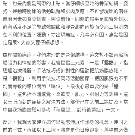
點，也是內側副韌帶的止點。當仔細檢查她的骨架結構、姿
勢、運動時關節的活動軌跡和肌肉反應，不難發現她的濳在
風險因素如脊骨側彎、盤骨前傾、同側的扁平足和臀外側肌
群激活度不足等導致髖關節和脛骨趨向內旋而令那三組肌肉
在不利的位置下運動，才出現痛症。凡事必有因，痛點是因
定是果? 大家又要仔細想想。
處理關節痛症，我們處理的是骨架結構，這文暫不談內臟筋
膜張力和情緒的影響。我會提倡三元素：一是
「鬆筋」
，指
透過治療儀器，手法技巧或針對性的運動把肌筋膜放鬆。二
是
「復位」
，利用手法技巧同時活動關節，把因肌張力不平
均而導致的錯位關節「歸位」。最後亦最重要的是
「穩
固」
，這包括本體感覺、柔軟度、肌力、肌耐力等訓練。這
女士所面對的痛症之解決方法，部份已在之前三篇提及。當
中自我筋膜放鬆可參考「秋風起……毅行後遣症」一文。
反之，我想大家建立如何以動態伸展作熱身的概念，連同之
前的一式，再加以下三招。將會是你日後跑步、落場前必做