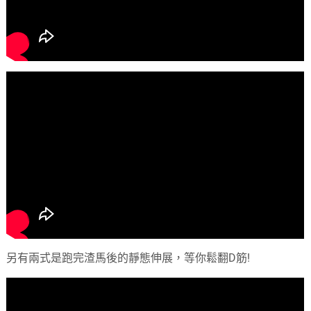
另有兩式是跑完渣馬後的靜態伸展，等你鬆翻
D
筋!