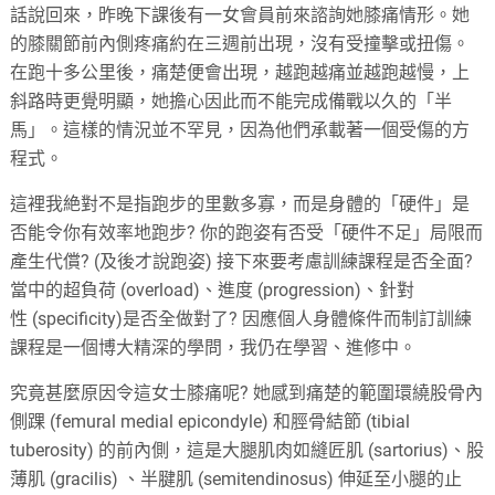
話說回來，昨晚下課後有一女會員前來諮詢她膝痛情形。她
的膝關節前內側疼痛約在三週前出現，沒有受撞擊或扭傷。
在跑十多公里後，痛楚便會出現，越跑越痛並越跑越慢，上
斜路時更覺明顯，她擔心因此而不能完成備戰以久的「半
馬」。這樣的情況並不罕見，因為他們承載著一個受傷的方
程式。
這裡我絶對不是指跑步的里數多寡，而是身體的「硬件」是
否能令你有效率地跑步? 你的跑姿有否受「硬件不足」局限而
產生代償? (及後才說跑姿) 接下來要考慮訓練課程是否全面?
當中的超負荷
(overload)
、進度
(progression)
、針對
性
(specificity)
是否全做對了? 因應個人身體條件而制訂訓練
課程是一個博大精深的學問，我仍在學習、進修中。
究竟甚麼原因令這女士膝痛呢? 她感到痛楚的範圍環繞股骨內
側踝
(femural medial epicondyle)
和脛骨結節
(tibial
tuberosity)
的前內側，這是大腿肌肉如縫匠肌
(sartorius)
、股
薄肌
(gracilis)
、半腱肌
(semitendinosus)
伸延至小腿的止