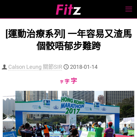
[運動治療系列] 一年容易又渣馬
個骹唔郁步難跨
Calson Leung 關節SIR
2018-01-14
Increase
字
Reset
Decrease
字
字
font
font
font
size.
size.
size.