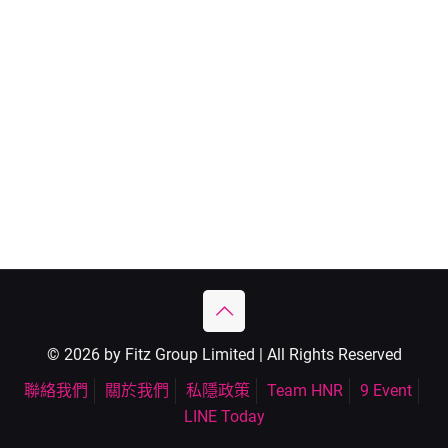
© 2026 by Fitz Group Limited | All Rights Reserved
聯絡我們
關於我們
私隱政策
Team HNR
9 Event
LINE Today