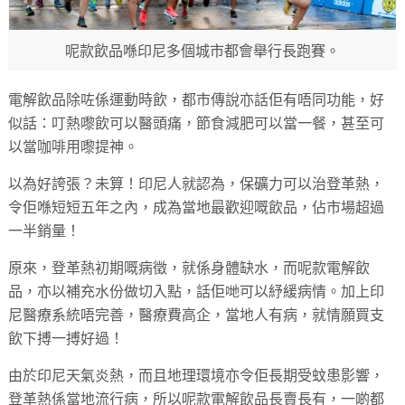
呢款飲品喺印尼多個城市都會舉行長跑賽。
電解飲品除咗係運動時飲，都市傳說亦話佢有唔同功能，好
似話：叮熱嚟飲可以醫頭痛，節食減肥可以當一餐，甚至可
以當咖啡用嚟提神。
以為好誇張？未算！印尼人就認為，保礦力可以治登革熱，
令佢喺短短五年之內，成為當地最歡迎嘅飲品，佔市場超過
一半銷量！
原來，登革熱初期嘅病徵，就係身體缺水，而呢款電解飲
品，亦以補充水份做切入點，話佢哋可以紓緩病情。加上印
尼醫療系統唔完善，醫療費高企，當地人有病，就情願買支
飲下搏一搏好過！
由於印尼天氣炎熱，而且地理環境亦令佢長期受蚊患影響，
登革熱係當地流行病，所以呢款電解飲品長賣長有，一啲都