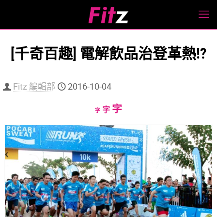
[千奇百趣] 電解飲品治登革熱!?
Fitz 編輯部
2016-10-04
Increase
字
Reset
Decrease
字
字
font
font
font
size.
size.
size.