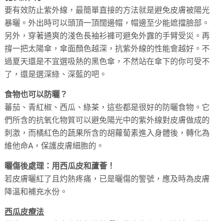
要有效防止紫外線，最簡單直接的方法就是避免皮膚被陽光
暴曬。外出時可以頭頂一頂闊邊帽，帽邊至少能遮擋臉部。
另外，穿著通爽的淺色長袖衫褲可避免外露的手臂受災。再
撐一把太陽傘，傘面顏色越深，抗紫外線的性能會越好。不
過夏天還是不宜選吸熱的黑色傘，不然站在傘下的你可受不
了，還是選深綠、深藍的吧。
食物也可以防曬？
蕃茄、青紅椒、西瓜、綠茶，這些都是很好的防曬食物。它
們所含的抗氧化物質可以避免陽光中的紫外線對皮膚做成的
刺激，而橘紅色的蔬果所含的胡蘿蔔素進入身體後，轉化為
維他命A，保護皮膚細胞的。
曬傷後處理：用西瓜皮和蘆薈！
若皮膚曬紅了且灼熱疼痛，已是曬傷的警號，應及時為皮膚
降溫和補充水份。
西瓜皮療法