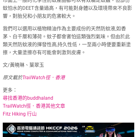
市面上一般的化學性防蚊產品都可以有效驅走蚊蟲。但部份
蚊怕水的DEET含量過高，有可能對身體以及環境帶來不良影
響，對胎兒和小朋友的危害較大。
我們可以選用以植物精油作為主要成份的天然防蚊液,如香
茅、白千層和薄荷。蚊子都會害怕這類強烈氣味。但由於此
類天然防蚊液的揮發性高,持久性低，一至兩小時便要重新塗
擦，大量塗擦亦有可能會刺激到皮膚。
文/黃曉琳、葉翠玉
原文載於
TrailWatch徑．香港
更多：
尋找香港的buddhaland
TrailWatch徑．香港其他文章
Fitz Hiking 行山