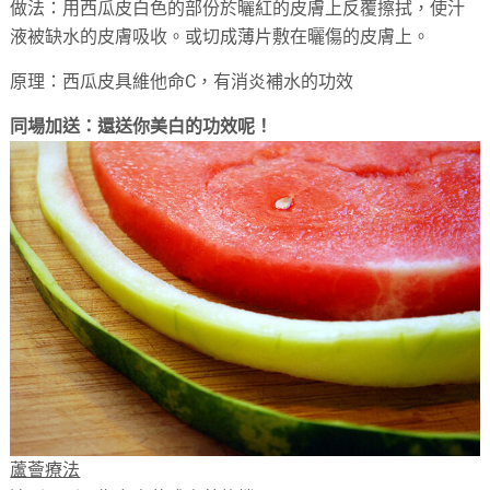
做法：用西瓜皮白色的部份於曬紅的皮膚上反覆擦拭，使汁
液被缺水的皮膚吸收。或切成薄片敷在曬傷的皮膚上。
原理：西瓜皮具維他命C，有消炎補水的功效
同場加送：還送你美白的功效呢！
蘆薈療法