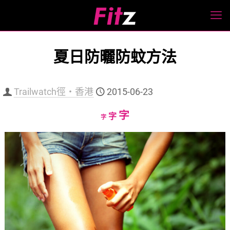
夏日防曬防蚊方法
Trailwatch徑‧香港
2015-06-23
Increase
字
Reset
Decrease
字
字
font
font
font
size.
size.
size.