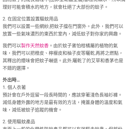
理好可能會積水的地方，就會杜絕了大部份的蚊子。
2. 在固定位置設置驅蚊用品
我們可以設置一些網紗,把蚊子擋在門窗外。此外，我們可以
放置一些氣味濃烈的東西於室內，減低蚊子對你家的興趣。
我們可以
製作天然蚊香
。由於蚊子害怕柑橘屬的植物的氣
味，我們可以把橙皮、檸檬皮和柚子皮等曬乾,再將之燃點，
其釋出的煙味會把蚊子嚇退。此外,曬乾了的艾草和香茅也是
不錯的選擇。
外出時…
1. 個人衣著
預計會在戶外逗留一段長時間的，應該穿著淺色長袖衫褲。
減低身體外露的地方是最有效的方法，掩蓋身體的溫度和氣
味，減低被蚊子追蹤的機會。
2. 使用驅蚊產品