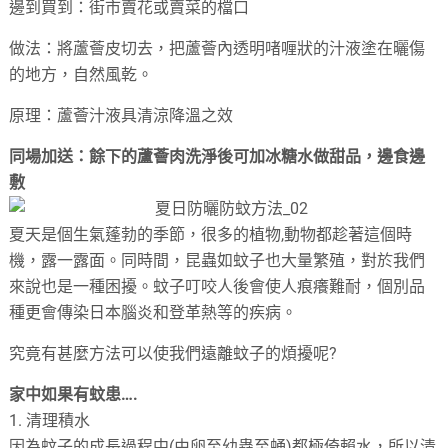
邊到買到：街市賣花或賣菜的檔口
做法：將蘆薈皮切去，把蘆薈內透明啫喱狀的汁液塗在曬傷
的地方，自然風乾。
原理：蘆薈汁液具清涼降溫之效
同場加送：餘下的蘆薈肉洗淨後可加冰糖水做甜品，邊食邊
敷
夏天是個生氣蓬勃的季節，很多的植物,動物都趁著這個時
機，露一露面。同時間，昆蟲如蚊子也大量繁殖，對於我們
來說也是一種困擾。蚊子叮咬人後會使人痕癢難耐，個別品
種更會傳染日本腦炎和登革熱等的疾病。
究竟有甚麼方法可以使我們遠離蚊子的煩擾呢?
家中如果有蚊患….
1. 清理積水
因為蚊子的成長過程中(由卵至幼蟲至蛹)都極倚賴水，所以清