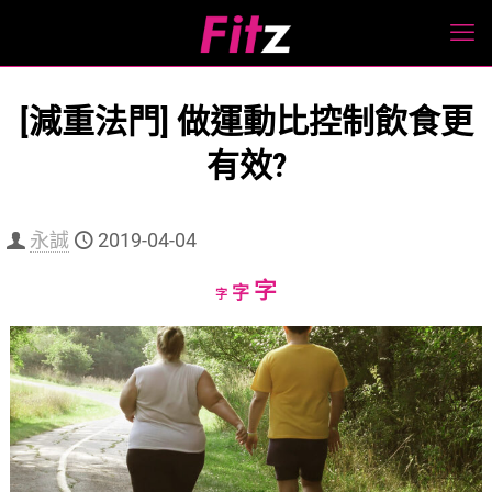
[減重法門] 做運動比控制飲食更
有效?
永誠
2019-04-04
Increase
字
Reset
Decrease
字
字
font
font
font
size.
size.
size.