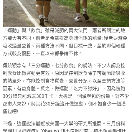
「運動」與「飲食」雖是減肥的兩大法門，兩者所關注的地
方卻大有不同，前者是希望提高身體消耗的能量; 後者要避免
吸收過量營養。兩種方法不同，但目標一致。至於哪個較種
方式較為優勝，一直以來都爭論不休。
傳統觀念有「三分運動、七分飲食」的說法。不少人認為控
制飲食比做運動更有效，原因是控制飲食除了可調節所吸收
的熱量外，亦能控制食物質素、營養分配，以至烹調方法等
因素，有益身體。反之，做運動「吃力不討好」，因為慢跑
30分鐘只能減去300千卡，大概是一個漢堡包的份量。對不少
都市人來說，與其花30分鐘流汗做運動，倒不如食少一個漢
堡包吧!
不過，這個說法最近被美國一大學的研究所推翻。三月份科
學期刊《肥胖症》(Obesity) 刊出這個研究，指出運動鍛煉比