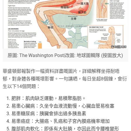
原圖: The Washington Post|改圖: 地球圖輯隊 (按圖放大)
華盛頓郵報製作一幅資料詳盡嘅圖片，詳細解釋坐得耐唔
郁，對身體各種嘅壞影響。一句講晒，每日坐超8個鐘，會衍
生以下14個問題：
肥胖：肌肉缺乏運動，易積聚脂肪。
易患心臟病：久坐令血液流動慢，心臟血管易栓塞
易患糖尿病：胰臟會排出過多胰島素
易患癌症：大腸癌、乳癌和子宮內膜癌機率增加
腹部肌肉軟化：即係有大肚腩，亦因此而令腰椎變形