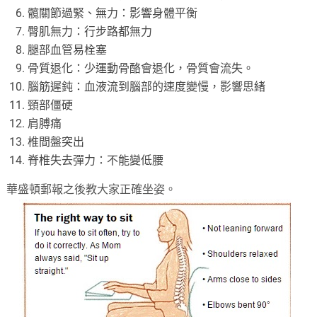
髖關節過緊、無力：影響身體平衡
臀肌無力：行步路都無力
腿部血管易栓塞
骨質退化：少運動骨酪會退化，骨質會流失。
腦筋遲鈍：血液流到腦部的速度變慢，影響思緒
頸部僵硬
肩膊痛
椎間盤突出
脊椎失去彈力：不能變低腰
華盛頓郵報之後教大家正確坐姿。