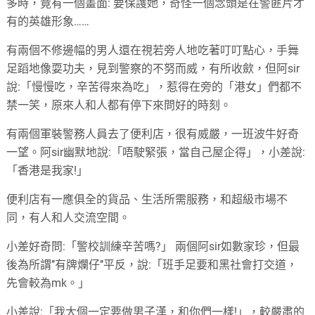
多時，竟有一個畫面: 要保謢她，奇怪一個念頭是在警匪片才
有的英雄形象……
有兩個不修邊幅的男人還在視若旁人地吃著叮叮點心，手舞
足蹈地像耍功夫，見到警察的不努而威，有所收歛，但阿sir
說:「慢慢吃，辛苦得來為吃」，惹得在旁的「港女」們都不
禁一笑，原來人和人都有停下來問好的時刻。
有兩個軍裝警務人員去了便利店，很有威嚴，一班波牛好奇
一望。阿sir幽默地說:「唔駛緊張，當自己屋企得」，小差說:
「香港是我家!」
便利店有一應俱全的貨品、生活所需服務，和超級市場不
同，有人和人交流空間。
小差好奇問:「警校訓練辛苦嗎?」 兩個阿sir如數家珍，但最
後為所謂’’有牌爛仔’’平反，說:「班手足要和黑社會打交道，
先會較為mk。」
小差說:「我大個一定要做男子漢，和你們一樣!」，較嚴肅的