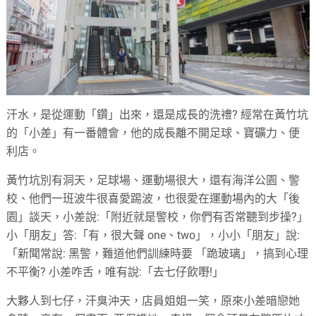
汗水，是從運動「鑽」出來，還是成長的洗禮? 經常在黃竹坑
的「小差」有一番體會，他的成長離不開足球、寶礦力、便
利店。
黃竹坑別有洞天，足球場、運動場很大，還有海洋公園、警
校、他們一班波牛很喜愛踢波，也很愛在運動場內的大「後
園」談天，小差說:「附近就是警校，你們有否常聽到步操?」
小「朋友」答:「有，很大聲 one、two」，小小「朋友」說:
「新聞常說: 黑警，難道他們訓練時要 「跪玻璃」，搞到心理
不平衡? 小差咋舌，唯有說:「去七仔飲嘢!」
大夥人到七仔，汗臭沖天，店員姐姐一笑，原來小差暗戀她