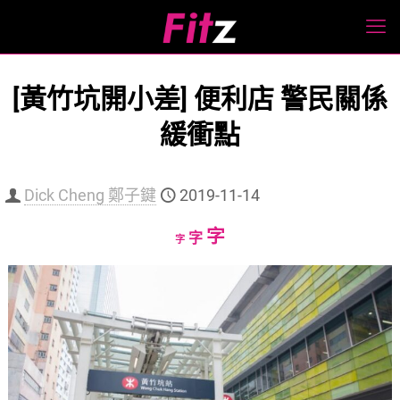
[黃竹坑開小差] 便利店 警民關係
緩衝點
Dick Cheng 鄭子鍵
2019-11-14
Increase
字
Reset
Decrease
字
字
font
font
font
size.
size.
size.