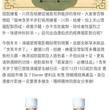
提起蜂蜜、川貝及桔梗這幾款耳熟能詳的食材，大家會否聯
想起「我哋含笑半步釘係用蜂蜜、川貝、桔梗，加上天山雪
蓮配製而成。毋需冷藏，亦不含防腐劑，除咗毒性猛烈之
外，味道仲好好添。」這句出自唐伯虎的經典電影對白呢?
今個冬天，鴻福堂將電影橋段帶到現實，呈獻全新草本飲品
「含笑半步丁」，嚴選川貝、桔梗、蜂蜜及雪梨等多種滋潤
食材入饌，無添加防腐劑及人造色素。不但玩味十足，更有
清熱潤肺的功效，絕對是秋冬「居家旅行、必備佳品」! 含笑
半步丁現已登陸鴻福堂全線分店，並於12月15日起於指定 惠
康 超級市場 及 7 Eleven 便利店 有售 想親嚐經典產品，各位
港產片影迷一定要買多幾支，隨時隨地同朋友分享喇!