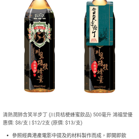
清熱潤肺含笑半步丁 (川貝桔梗蜂蜜飲品) 500毫升 鴻福堂優
惠價: $8/支 | $12/2支 (原價: $13/支)
參照經典港產電影中提及的材料製作而成，即開即飲