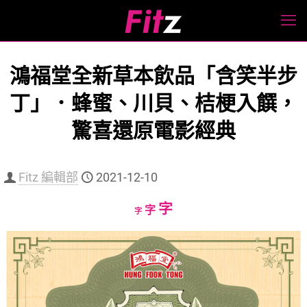
鴻福堂全新草本飲品「含笑半步
丁」．蜂蜜、川貝、桔梗入饌，
驚喜還原電影經典
Fitz 編輯部
2021-12-10
Increase
字
Reset
Decrease
字
字
font
font
font
size.
size.
size.