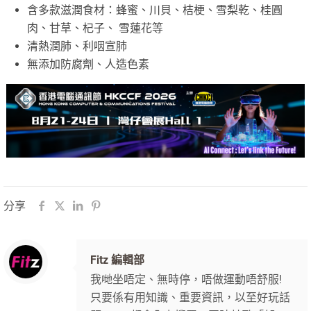
含多款滋潤食材：蜂蜜、川貝、桔梗、雪梨乾、桂圓
肉、甘草、杞子、 雪蓮花等
清熱潤肺、利咽宣肺
無添加防腐劑、人造色素
分享
Fitz 編輯部
我哋坐唔定、無時停，唔做運動唔舒服!
只要係有用知識、重要資訊，以至好玩話