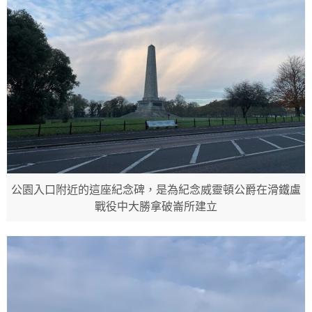
公園入口附近的這座紀念碑，是為紀念威靈頓公爵在滑鐵盧
戰役中大勝拿破崙所建立