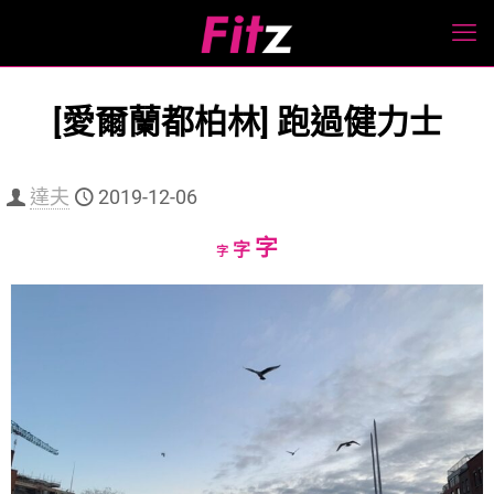
[愛爾蘭都柏林] 跑過健力士
達夫
2019-12-06
Increase
字
Reset
Decrease
字
字
font
font
font
size.
size.
size.