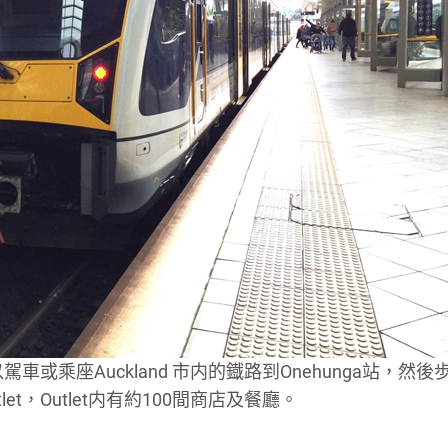
車或乘座Auckland 市内的鐡路到Onehunga站，然後
Outlet，Outlet内有約100間商店及餐廳。