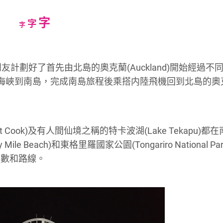
Increase
字
Reset
Decrease
字
字
font
font
font
size.
size.
size.
和朋友計劃好了首先由北島的奧克蘭(Auckland)開始經過不
過庫克海峽到南島，完成南島旅程後乘搭内陸飛機回到北島的奧
ook)及有人間仙境之稱的特卡波湖(Lake Tekapu)都
Beach)和東格里羅國家公園(Tongariro National Pa
日數和路線。