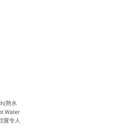
h(熱水
Water
欣賞令人