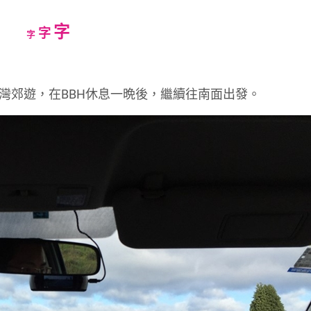
Increase
字
Reset
Decrease
字
字
font
font
font
size.
size.
size.
ve教堂灣郊遊，在BBH休息一晩後，繼續往南面出發。