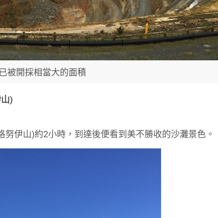
已被開採相當大的面積
伊山)
anui(芒格努伊山)約2小時，到達後便看到美不勝收的沙灘景色。