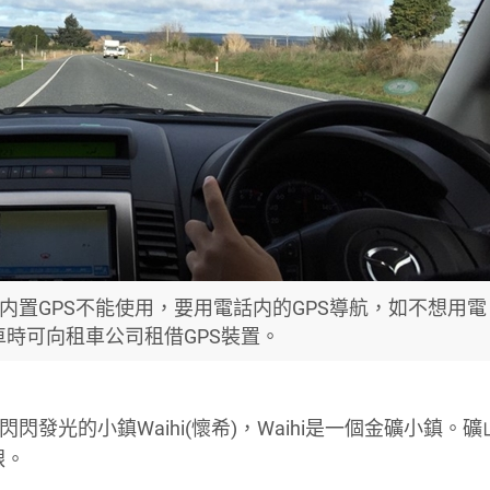
内置GPS不能使用，要用電話内的GPS導航，如不想用電
車時可向租車公司租借GPS裝置。
閃閃發光的小鎮Waihi(懷希)，Waihi是一個金礦小鎮。
銀。