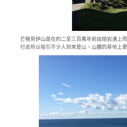
芒格努伊山是在約二至三百萬年前由熔岩湧上而
行走所以吸引不少人到來登山，山腰的草地上