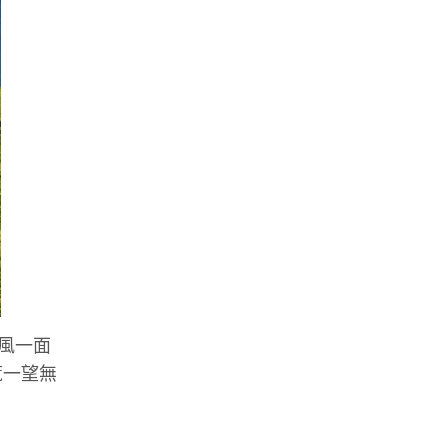
風一面
覧一望無