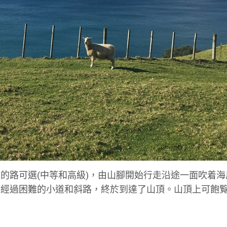
的路可選(中等和高級)，由山腳開始行走沿途一面吹着海
多經過困難的小道和斜路，終於到達了山頂。山頂上可飽