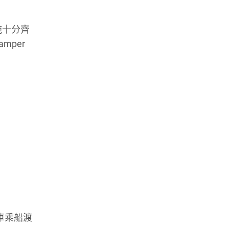
設施十分齊
per
車乘船渡