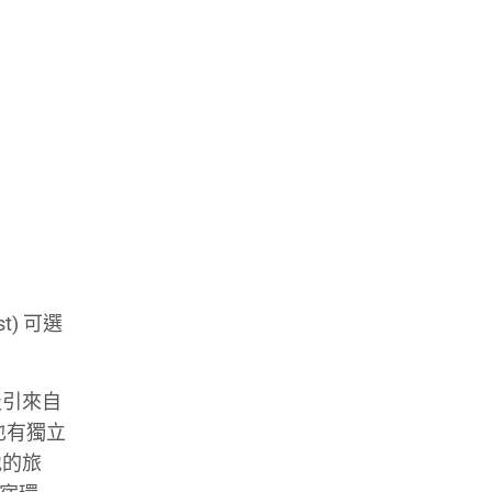
) 可選
以吸引來自
也有獨立
地的旅