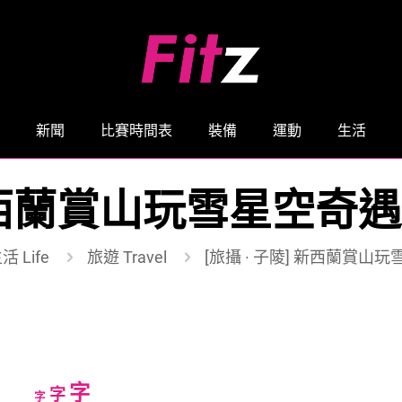
新聞
比賽時間表
裝備
運動
生活
] 新西蘭賞山玩雪星空奇
活 Life
旅遊 Travel
[旅攝 · 子陵] 新西蘭賞
Increase
字
Reset
Decrease
字
字