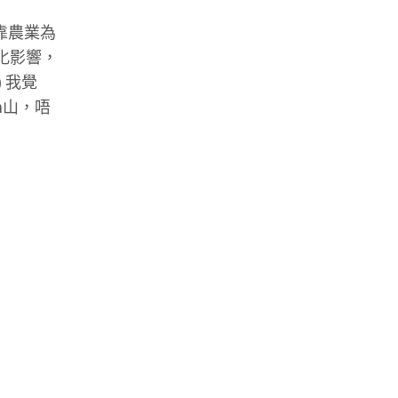
靠農業為
文化影響，
 我覺
0m山，唔