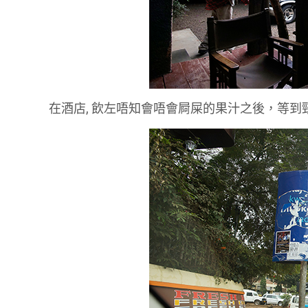
在酒店, 飲左唔知會唔會屙屎的果汁之後，等到