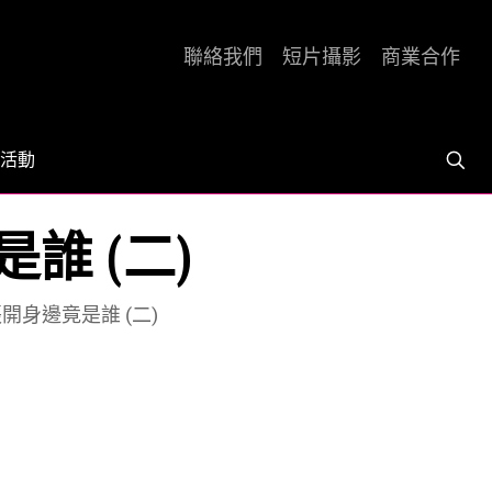
聯絡我們
短片攝影
商業合作
活動
誰 (二)
張開身邊竟是誰 (二)