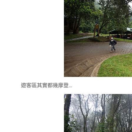
遊客區其實都幾摩登…