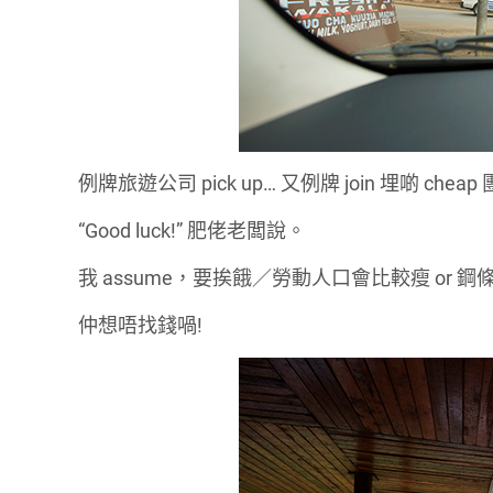
例牌旅遊公司 pick up… 又例牌 join 埋啲 che
“Good luck!” 肥佬老闆說。
我 assume，要挨餓／勞動人口會比較瘦 or
仲想唔找錢喎!