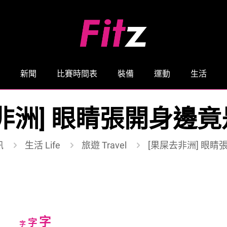
新聞
比賽時間表
裝備
運動
生活
非洲] 眼睛張開身邊竟是
訊
生活 Life
旅遊 Travel
[果屎去非洲] 眼睛
Increase
字
Reset
Decrease
字
字