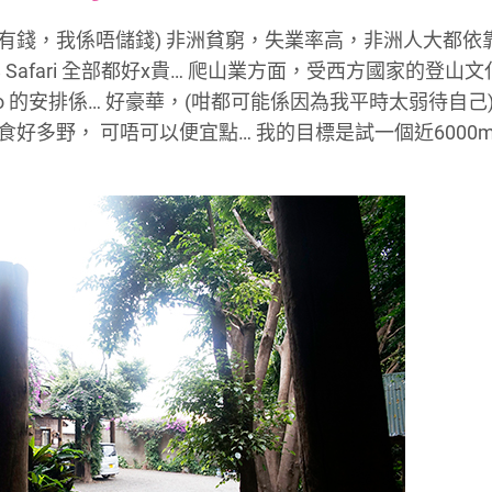
font
font
font
係有錢，我係唔儲錢) 非洲貧窮，失業率高，非洲人大都依
size.
size.
size.
afari 全部都好x貴… 爬山業方面，受西方國家的登山
aro 的安排係… 好豪華，(咁都可能係因為我平時太弱待自己)
… 我唔係食好多野， 可唔可以便宜點… 我的目標是試一個近600