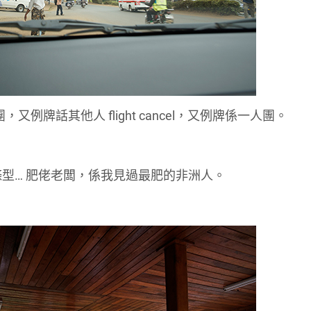
ap 團，又例牌話其他人 flight cancel，又例牌係一人團。
 鋼條型… 肥佬老闆，係我見過最肥的非洲人。