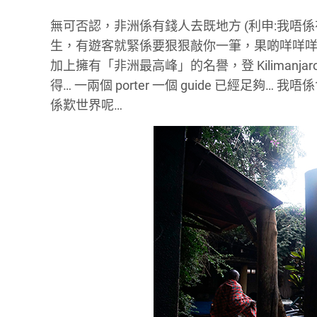
無可否認，非洲係有錢人去既地方 (利申:我唔
生，有遊客就緊係要狠狠敲你一筆，果啲咩咩咩 S
加上擁有「非洲最高峰」的名譽，登 Kilimanj
得… 一兩個 porter 一個 guide 已經足夠
係歎世界呢…