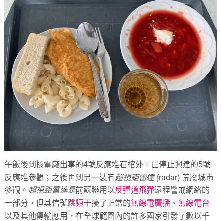
午飯後到核電廠出事的4號反應堆石棺外，已停止興建的5號
反應堆參觀；之後再到另一裝有
超視距雷
達
(
radar) 荒廢城市
參觀。
超視距雷
達是
前蘇聯用以
反彈道飛彈
遠程警戒網絡的
一部分，但其信號
跳頻
干擾了正常的
無線電廣播
、
無線電台
以及其他傳輸應用，在全球範圍內的許多國家引發了數以千