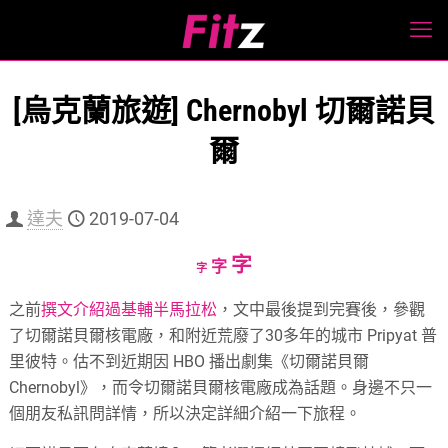
[烏克蘭旅遊] Chernobyl 切爾諾貝
爾
達夫
2019-07-04
Increase
字
Reset
Decrease
字
字
font
font
font
之前
撰文介紹過基輔半馬拉松
，文中最後提到完賽後，參觀
size.
size.
size.
了切爾諾貝爾核電廠，和附近荒廢了30多年的城市 Pripyat 普
里彼特。估不到近期因 HBO 播出劇集《切爾諾貝爾
Chernobyl》，而令切爾諾貝爾核電廠成為話題。身邊不只一
個朋友私訊問詳情，所以決定詳細介紹一下旅程。