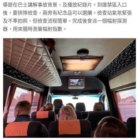
導遊在巴士講解事故背景，及播放紀錄片。到達禁區入口
後，要排隊檢查，兩旁有紀念品可以選購。檢查站氣氛緊張
及不準拍照，但檢查流程簡單，完成後會派一個幅射探測
器，用來隨時測量幅射指數。