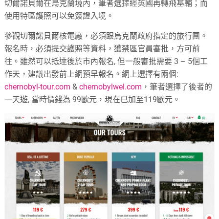
切爾諾貝爾在烏克蘭境內，筆者選擇經英國再轉飛基輔；而
使用特區護照可以免簽證入境。
參觀切爾諾貝爾核電廠，必須跟烏克蘭政府指定的旅行團。
報名時，必須提交護照等資料，獲禁區官員審批，方可前
往。雖然可以抵達後於市內報名, 但一般審批需要 3 – 5個工
作天，建議出發前上網預早報名。網上選擇有兩個:
chernobyl-tour.com
&
chernobylwel.com
，筆者選擇了後者的
一天遊, 當時價錢為 99歐元，現在已加至119歐元。