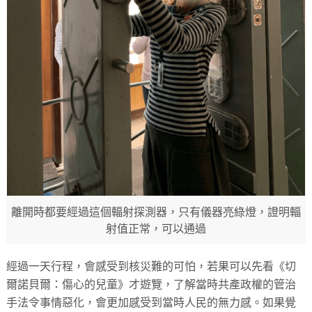
離開時都要經過這個輻射探測器，只有儀器亮綠燈，證明輻
射值正常，可以通過
經過一天行程，會感受到核災難的可怕，若果可以先看《切
爾諾貝爾：傷心的兒童》才遊覽，了解當時共產政權的管治
手法令事情惡化，會更加感受到當時人民的無力感。如果覺