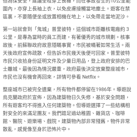
但為保安全，建議全程穿上長褲，而在事故發生的10公里範
圍內，亦穿上長袖上衣，以免皮膚接觸當地塵土。遊客在禁
區裏，不要隨便坐或放置相機在地上，以免帶走當地泥沙。
第一站就會到「鬼城」普里彼特，這個城市距離核電廠約 3
公里，是專為當時的員工而建，有著優秀的城市規劃。核事
故後，前蘇聯政府故意隱瞞事實，市民被暪著如常生活。兩
天後政府宣佈疏散，但告訴市民幾天後便可回家。普里彼特
市民只收拾身份証明文件及少量日用品，登上政府安排的巴
士離城。最後因為情況嚴重，政府最後決定放棄整座城市，
市民也沒有機會再回來，詳情可參看 Netflix。
整座城市已被完全遺棄，所有物件都停留在1986年。導遊說
烏克蘭政府於宣佈，因為建築物日久失修，基於安全問題，
所有遊客均不得進入任何建築物。但導遊選擇了一些結構相
對安全的來滿足團友。我們踏足過幼稚園、雜貨店、咖啡
館、醫院、遊樂場、戲院。建築物內部非常殘舊，物件非常
散亂，感覺像至身於恐怖片中。