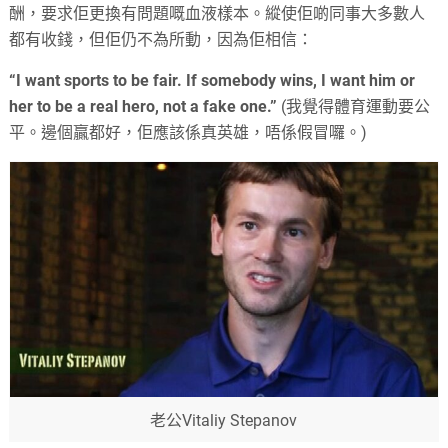
酬，要求佢更換有問題嘅血液樣本。縱使佢啲同事大多數人
都有收錢，但佢仍不為所動，因為佢相信：
“I want sports to be fair. If somebody wins, I want him or
her to be a real hero, not a fake one.”
(我覺得體育運動要公
平。邊個贏都好，佢應該係真英雄，唔係假冒囉。)
老公Vitaliy Stepanov