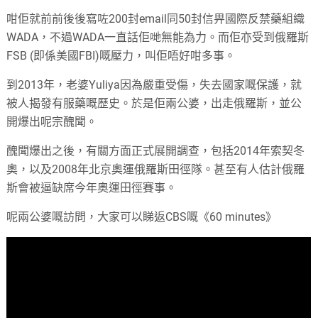
咁佢就前前後後寫咗200封email同50封信畀國際反禁藥組織
WADA，不過WADA一直話佢哋無能為力。而佢亦受到俄羅斯
FSB (即係美國FBI)嘅壓力，叫佢唔好咁多事。
到2013年，老婆Yuliya因為嚴重受傷，失去國家嘅保護，就
被人揭發有服藥嘅歷史。於是佢兩公婆，出走俄羅斯，並公
開爆出呢宗醜聞。
醜聞爆出之後，有關方面正式展開調查，包括2014年索契冬
奧，以及2008年北京奧運俄羅斯田徑隊。甚至有人估計俄羅
斯會被逼缺席今年奧運田徑賽事。
呢兩公婆嘅訪問，大家可以睇返CBS嘅《60 minutes》