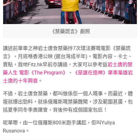
《禁藥謊言》劇照
講述前單車之神岩士唐食禁藥拎7次環法賽嘅電影《禁藥謊
言》，月底喺香港公映 (遲台灣成半年)。電影內容、卡士、
賣點，我哋Fitz.hk早前亦講過，大家可以參考返
岩士唐的禁
藥人生 電影《The Program》
、
《是誰在造神》單車梟雄岩
士唐的十年興衰
。
不過，岩士唐食禁藥，都叫做係佢一個人嘅事。而最近，體
壇就爆出勁料，就係俄羅斯嘅禁藥醜聞，涉及範圍甚廣，包
括夏季同冬季奧運會，背後仲有成個國家包庇！
呢單嘢，由一位俄羅斯800米跑手講起，佢叫Yuliya
Rusanova。