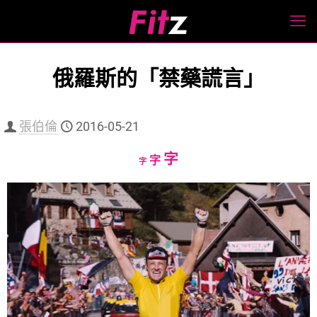
俄羅斯的「禁藥謊言」
張伯倫
2016-05-21
Increase
字
Reset
Decrease
字
字
font
font
font
size.
size.
size.