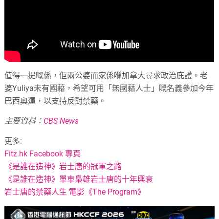
值得一提嘅係，佢兩公婆而家係喺加拿大尋求政治庇護。老
婆Yuliya未有國藉，希望可用「無國藉人士」嘅名義參加今年
巴西奧運，以支持反對禁藥。
主要資料：
CBS News
更多:
Fitz.hk Facebook 專頁
《是誰在造神》岩士唐的冠軍之路
《是誰在造神》單車梟雄岩士唐的十年興衰
岩士唐的禁藥人生 電影《The Program》